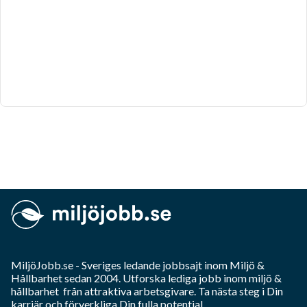
MiljöJobb.se
- Sveriges ledande jobbsajt inom
Miljö &
Hållbarhet
sedan 2004. Utforska lediga jobb inom
miljö &
hållbarhet
från attraktiva arbetsgivare. Ta nästa steg i Din
karriär och förverkliga Din fulla potential.