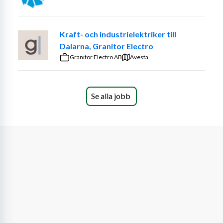
självständigt.
Exempel på arbetsuppgifter:
Kraft- och industrielektriker till
Dalarna, Granitor Electro
	• Drift, skötsel och optimering av vattenverk, 
Granitor Electro AB
avloppsreningsverk, tryckstegringar och pumpstationer.
Avesta
	• Provtagning, mätning och analys av vattenkvalitet 
enligt gällande krav.
Se alla jobb
	• Rondering och funktionskontroll av 
processutrustning, pumpar, ventiler, doseringssystem, 
styr- och övervakningssystem (SCADA).
	• Felsökning och åtgärder vid driftstörningar i 
samverkan med kollegor och jourberedskap.
	• Utföra förebyggande och avhjälpande underhåll 
samt medverka vid planering av reinvesteringar.
	• Hantering och dokumentation i digitala drift- och 