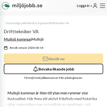
Logga in
Hem
Lediga jobb
Teknik & ingenjör
Drifttekniker VA
Drifttekniker VA
Mullsjö kommun
Mullsjö
Ansök senast: 2026-06-14
Ansök nu
Bevaka likande jobb
Få mejl med jobbannonser från arbetsgivaren.
Mullsjö kommun är liten till ytan men rymmer stor 
livskvalitet. Här finns ett aktivt friluftsliv med fiskerika 
sjöar, natursköna vyer och miltals av vandrings- och 