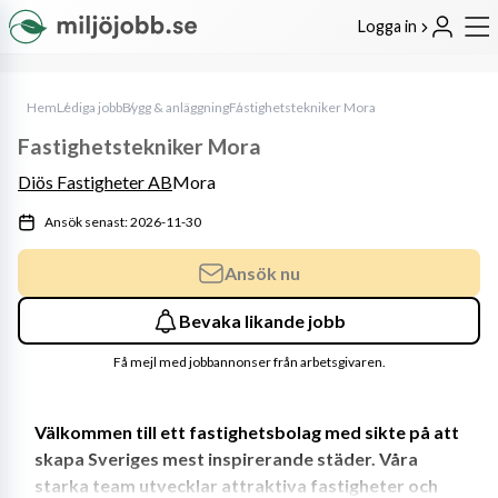
Logga in
Hem
Lediga jobb
Bygg & anläggning
Fastighetstekniker Mora
Fastighetstekniker Mora
Diös Fastigheter AB
Mora
Ansök senast: 2026-11-30
Ansök nu
Bevaka likande jobb
Få mejl med jobbannonser från arbetsgivaren.
Välkommen till ett fastighetsbolag med sikte på att 
skapa Sveriges mest inspirerande städer. Våra 
starka team utvecklar attraktiva fastigheter och 