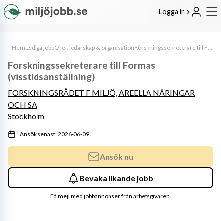
Logga in
Hem
Lediga jobb
Chef, ledarskap & organisation
Forskningssekreterare till Formas (visstidsanställning)
Forskningssekreterare till Formas
(visstidsanställning)
FORSKNINGSRÅDET F MILJÖ, AREELLA NÄRINGAR
OCH SA
Stockholm
Ansök senast: 2026-06-09
Ansök nu
Bevaka likande jobb
Få mejl med jobbannonser från arbetsgivaren.