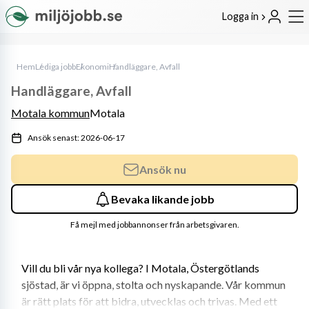
Logga in
Hem
Lediga jobb
Ekonomi
Handläggare, Avfall
Handläggare, Avfall
Motala kommun
Motala
Ansök senast: 2026-06-17
Ansök nu
Bevaka likande jobb
Få mejl med jobbannonser från arbetsgivaren.
Vill du bli vår nya kollega? I Motala, Östergötlands 
sjöstad, är vi öppna, stolta och nyskapande. Vår kommun 
är rätt plats för att bidra, utvecklas och trivas. Med ett 