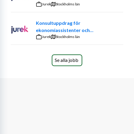
Vi arbetar enligt tillitsbaserad styrning och ledning. Det 
Jurek
Stockholms län
innebär att vi visar förtroende för varandras kompetens, 
tar ansvar för helheten och samarbetar över 
Konsultuppdrag för
verksamhetsgränser. Här får du möjlighet att påverka, 
ekonomiassistenter och
utveckla och bidra till en kommun som både 
ekonomiadministratörer
Jurek
Stockholms län
medarbetare och Motalabor kan vara stolta över.
Verksamhetsområde Vatten & Avfall ansvarar för all 
verksamhet rörande vatten- och avloppstjänster samt 
Se alla jobb
avfallshantering inom Motala och Vadstena kommuner. 
Om tjänsten
Avfallsverksamheten i Motala kommun utvecklas och vi 
söker nu två handläggare till vår nya kund- och 
driftadministrativa funktion.
Hos oss blir du en del av enheten Avfall Strategi inom 
Verksamhetsområde Vatten och Avfall. Du får möjlighet 
att vara med och forma en ny funktion med stort fokus 