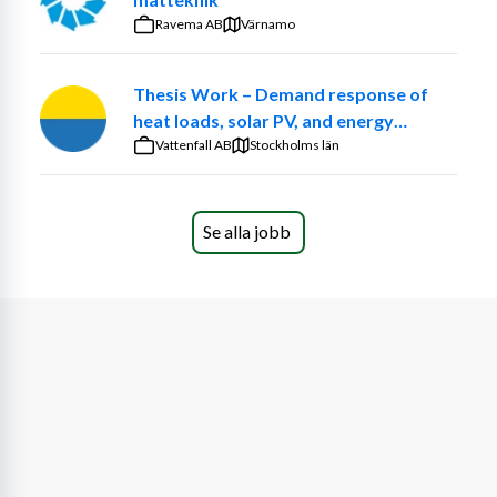
producenter, restaurang, café och butiker. Dina 
Ravema AB
Värnamo
arbetsuppgifter inkluderar bland annat inspektioner, 
riskbedömningar, provtagning samt skadedjurskontroll. 
Thesis Work – Demand response of
Du dokumenterar fynd och åtgärder och samarbetar 
heat loads, solar PV, and energy
med kunder och kollegor för att säkerställa hållbara och 
communities at the Church of Sweden.
Vattenfall AB
effektiva lösningar.
Stockholms län
Arbetsuppgifter
Se alla jobb
Genomföra inspektioner och riskbedömningar 
hos kunder inom livsmedelsbranschen
Rådgivning och stöd i införande och uppföljning 
av hygien- och kvalitetssystem
Utföra provtagning, som skickas för analys
Förebyggande skadedjurskontroll inkl 
förebyggande/bekämpande åtgärder
Öka kundens kompetens i goda hygienrutiner och 
förebyggande arbete
Om dig