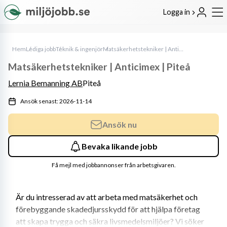
Logga in
Hem
Lediga jobb
Teknik & ingenjör
Matsäkerhetstekniker | Anticimex | Piteå
Matsäkerhetstekniker | Anticimex | Piteå
Lernia Bemanning AB
Piteå
Ansök senast: 2026-11-14
Ansök nu
Bevaka likande jobb
Få mejl med jobbannonser från arbetsgivaren.
Är du intresserad av att arbeta med matsäkerhet och 
förebyggande skadedjursskydd för att hjälpa företag 
att skapa trygga och säkra livsmedelsmiljöer? Vi söker 