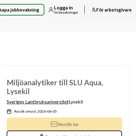
Logga in
kapa jobbevakning
För arbetsgivare
Se bevakningar
Miljöanalytiker till SLU Aqua,
Lysekil
Sveriges Lantbruksuniversitet
Lysekil
Ansök senast: 2026-06-05
Ansök nu