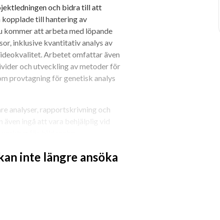
jektledningen och bidra till att 
kopplade till hantering av 
 Du kommer att arbeta med löpande 
or, inklusive kvantitativ analys av 
deokvalitet. Arbetet omfattar även 
vider och utveckling av metoder för 
m provtagning för genetisk analys 
re analyser, rapportskrivning och 
även ingå att vara behjälplig vid 
 verktyg för bildanalys.
per av provtagningsprogram, både 
 kan inte längre ansöka
 av olika storlek. Arbetet i fält kan 
på helger.
n att arbeta systematiskt. Du har god 