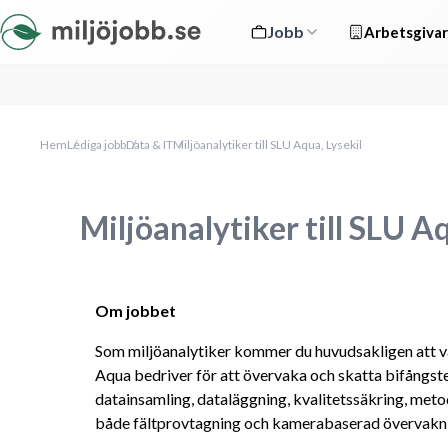
Jobb
Arbetsgivar
Hem
Lediga jobb
Data & IT
Miljöanalytiker till SLU Aqua, Lysekil
Miljöanalytiker till SLU Aq
Om jobbet
Som miljöanalytiker kommer du huvudsakligen att v
Aqua bedriver för att övervaka och skatta bifångster
datainsamling, dataläggning, kvalitetssäkring, metod
både fältprovtagning och kamerabaserad övervakni