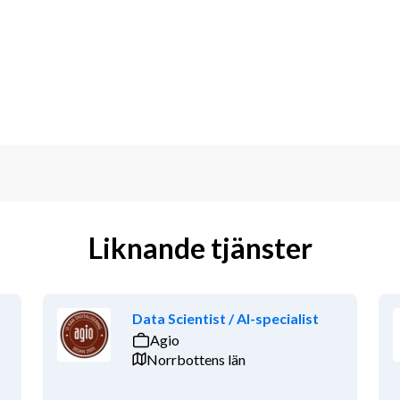
 samtidigt identifiera behov av 
 trivs med att arbeta både 
 lätt för att kommunicera med kollegor, 
iljöövervakning. Eftersom arbetet 
ältarbete behöver du vara flexibel och 
strativa arbetsuppgifter.
et.
Liknande tjänster
vetenskap eller annat för anställningen 
 som arbetsgivaren bedömer likvärdig
aläggning, datakontroll eller 
Data Scientist / AI-specialist
Agio
 på svenska och engelska
Norrbottens län
el eller motsvarande verktyg för 