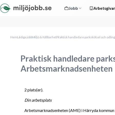
Jobb
Arbetsgivar
Hem
Lediga jobb
Miljö & hållbarhet
Praktisk handledare parkskötsel och odl
Praktisk handledare parks
Arbetsmarknadsenheten
2 plats(er). 
Din arbetsplats
Arbetsmarknadsenheten (AME) i Härryda kommun ä