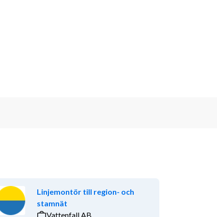
Linjemontör till region- och
stamnät
Vattenfall AB