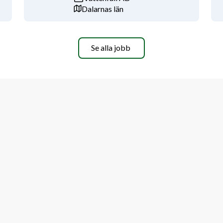
Dalarnas län
Se alla jobb
för uppdraget
adsenhet.
 sitt arbete.
lastningsregister uppvisas. Utdrag ur 
t.