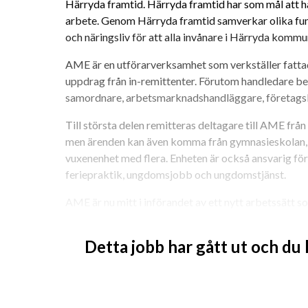
Härryda framtid. Härryda framtid har som mål att ha
arbete. Genom Härryda framtid samverkar olika funkt
och näringsliv för att alla invånare i Härryda kommun
AME är en utförarverksamhet som verkställer fatta
uppdrag från in-remittenter. Förutom handledare be
samordnare, arbetsmarknadshandläggare, företagsko
Till största delen remitteras deltagare till AME fr
men ärenden kan även komma från gymnasieskolan
vuxenenhet med flera. Enheten är också ansvarig f
feriepraktik, ungdomsjobb och ungdomstjänst.
AME är nu mitt i införandet av ett nytt arbetssätt s
effektivitet. En vital del i det nya arbetssättet är 
dansk studie. AME rustar och förbereder även arbe
Detta jobb har gått ut och du
att starta under året. Även detta uppdrag kommer at
Vi söker nu en praktisk handledare.
Ditt uppdrag