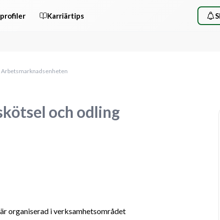
profiler
Karriärtips
S
ing Arbetsmarknadsenheten
kötsel och odling
r organiserad i verksamhetsområdet 