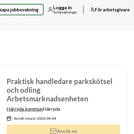
Logga in
kapa jobbevakning
För arbetsgivare
Se bevakningar
Praktisk handledare parkskötsel
och odling
Arbetsmarknadsenheten
Härryda kommun
Härryda
Ansök senast: 2026-06-04
Ansök nu