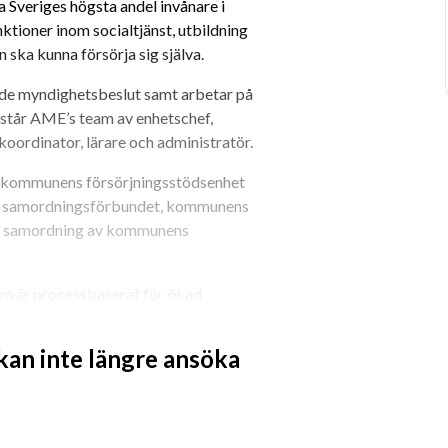
 Sveriges högsta andel invånare i 
ioner inom socialtjänst, utbildning 
 ska kunna försörja sig själva.
de myndighetsbeslut samt arbetar på 
står AME’s team av enhetschef, 
ordinator, lärare och administratör.
ån kommunens försörjningsstödsenhet 
, samordningsförbundet, kommunens 
ör samordning av kommunens 
om är processbaserat för ökad 
BIP-forskningen som är en omfattande 
tet med Aktivitetskravet som kommer 
 kan inte längre ansöka
t inrymmas i det nya arbetssättet.