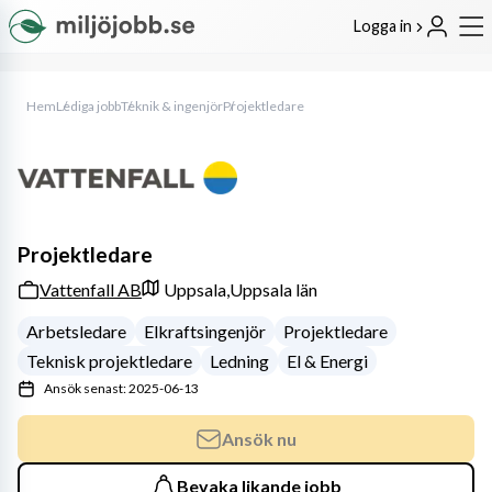
Logga in
Hem
Lediga jobb
Teknik & ingenjör
Projektledare
Projektledare
Vattenfall AB
Uppsala,
Uppsala län
Arbetsledare
Elkraftsingenjör
Projektledare
Teknisk projektledare
Ledning
El & Energi
Ansök senast: 2025-06-13
Ansök nu
Bevaka likande jobb