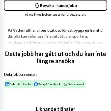
Bevaka likande jobb
Få mejl med jobbannonser från arbetsgivaren.
På Vattenfall har vi beslutat oss för att bygga en framtid 
där alla kan välja fossilfria sätt att transportera, 
producera och leva. Nu söker Vattenfall Värme en driven 
projektledare som vill vara med och påverka 
Detta jobb har gått ut och du kan inte
morgondagens klimatsmarta samhälle och hjälpa våra 
längre ansöka
kunder att styra om mot ett fossilfritt liv.
Som projektledare till enheten Projects & 
Dela jobbannonsen
Documentation kommer du ingå i ett kompetent team 
med varierande arbetsuppgifter. Enheten har som 
Dela på LinkedIn
Dela på Facebook
Dela via mail
uppdrag att förverkliga och genomföra 
produktionsanläggningarnas investeringsbehov i 
projektform. Vi arbetar uppdragsbaserat i nära 
samarbete med våra produktionsanläggningar i Uppsala, 
Liknande tjänster