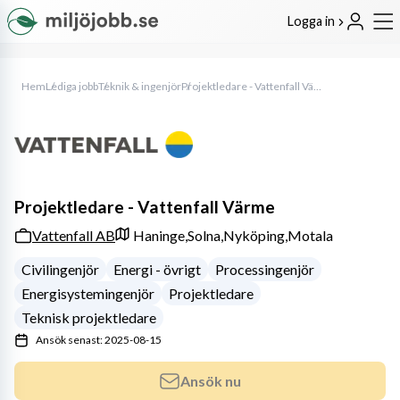
Logga in
Hem
Lediga jobb
Teknik & ingenjör
Projektledare - Vattenfall Värme
Projektledare - Vattenfall Värme
Vattenfall AB
Haninge,
Solna,
Nyköping,
Motala
Civilingenjör
Energi - övrigt
Processingenjör
Energisystemingenjör
Projektledare
Teknisk projektledare
Ansök senast: 2025-08-15
Ansök nu