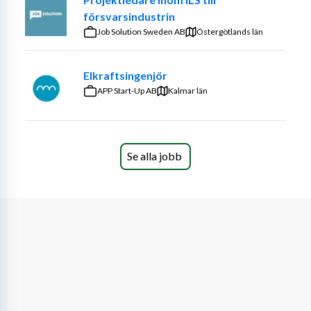
Vi på enheten för miljö och hälsa finns i både 
försvarsindustrin
Kristianstad och Malmö. Din huvudplacering i denna 
Job Solution Sweden AB
Östergötlands län
tjänst är Malmö men arbete i Kristianstad förekommer. 
Hos oss arbetar vi såväl strategiskt som operativt med 
Elkraftsingenjör
gröna omställningsfrågor, som energi, biobaserad och 
APP Start-Up AB
Kalmar län
cirkulär ekonomi och vatten, samt utveckling av 
rekreativa leder.
1 plats(er). 
Se alla jobb
ARBETSUPPGIFTER
Som samhälls- och näringslivsutvecklare arbetar du med 
ett regionalt utvecklingsperspektiv. Du har en viktig roll i 
det fortsatta arbetet med att ställa om Skåne mot ett 
koldioxidsnålt samhälle utifrån regionens styrkor och 
förutsättningar. Du jobbar i ett team med engagerade 
kollegor från flera olika enheter på regional utveckling. 
Du arbetar primärt med frågor kopplat till Skånes 