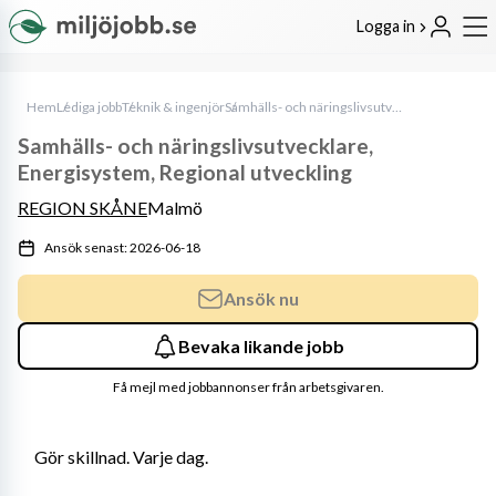
Logga in
Hem
Lediga jobb
Teknik & ingenjör
Samhälls- och näringslivsutvecklare, Energisystem, Regional utveckling
Samhälls- och näringslivsutvecklare,
Energisystem, Regional utveckling
REGION SKÅNE
Malmö
Ansök senast: 2026-06-18
Ansök nu
Bevaka likande jobb
Få mejl med jobbannonser från arbetsgivaren.
Gör skillnad. Varje dag.