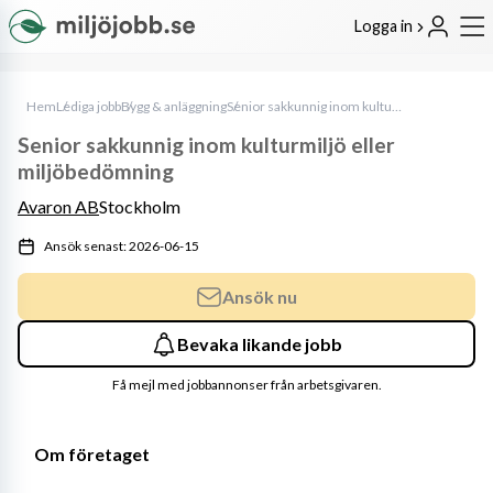
Logga in
Hem
Lediga jobb
Bygg & anläggning
Senior sakkunnig inom kulturmiljö eller miljöbedömning
Senior sakkunnig inom kulturmiljö eller
miljöbedömning
Avaron AB
Stockholm
Ansök senast: 2026-06-15
Ansök nu
Bevaka likande jobb
Få mejl med jobbannonser från arbetsgivaren.
Om företaget