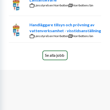
naturvärden och känsliga förutsättningar för framtida 
Länsstyrelsen Norrbotten
Norrbottens län
bebyggelse. Det ställer höga krav på analys, tydliga 
avvägningar och rådgivning genom hela planprocessen. 
Du arbetar nära planfunktion och andra involverade 
Handläggare tillsyn och prövning av
parter, från tidiga underlag och samråd till färdiga 
vattenverksamhet - visstidsanställning
beslutsunderlag. Det här är en roll för dig som vill 
Länsstyrelsen Norrbotten
Norrbottens län
påverka hur komplexa planfrågor omsätts i välgrundade 
och hållbara beslut.
Arbetsuppgifter
Se alla jobb
Du analyserar befintliga förutsättningar och 
bedömer konsekvenserna av planerad 
exploatering inom ditt specialistområde.
Du redogör för kulturvärden, kvaliteter och 
karaktärsdrag samt identifierar värdebärare i 
bebyggelse och miljö.
Du bedömer påverkan på kulturhistoriska värden 
och föreslår åtgärder som kan minska negativa 