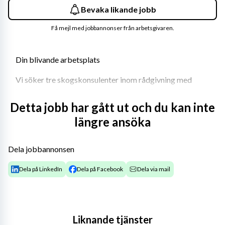
Bevaka likande jobb
Få mejl med jobbannonser från arbetsgivaren.
Din blivande arbetsplats
Vi söker tre skogskonsulenter inom rådgivning med 
inriktning på hänsynsfull skogsskötsel för framtidens 
skogar.
Detta jobb har gått ut och du kan inte
längre ansöka
Vi erbjuder placering inom Region Mitt: 
Karlstad/Torsby, Gävle och Nyköping.
Dela jobbannonsen
Arbetet som skogskonsulent är ett varierande jobb med 
stimulerande arbetsuppgifter och möjlighet till 
Dela på LinkedIn
Dela på Facebook
Dela via mail
kompetensutveckling. Du kommer ansvara för att 
planera, arrangera och genomföra 
rådgivningsaktiviteter. 
Liknande tjänster
Vi arbetar över större geografier så arbetet förutsätter 