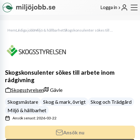
Logga in
Hem
Lediga jobb
Miljö & hållbarhet
Skogskonsulenter sökes till arbete inom rådgivning
Skogskonsulenter sökes till arbete inom
rådgivning
Skogsstyrelsen
Gävle
Skogsmästare
Skog & mark, övrigt
Skog och Trädgård
Miljö & hållbarhet
Ansök senast: 2026-03-22
Ansök nu