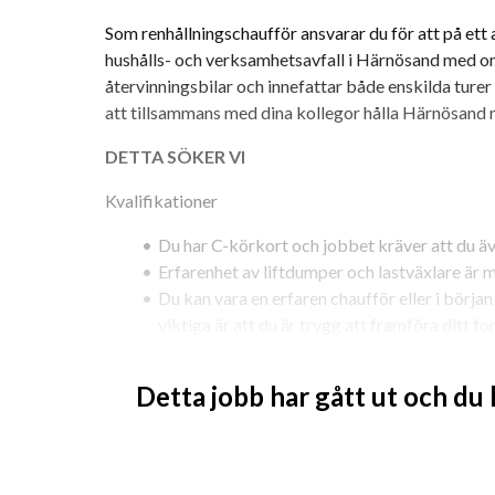
Som renhållningschaufför ansvarar du för att på ett a
hushålls- och verksamhetsavfall i Härnösand med o
återvinningsbilar och innefattar både enskilda turer o
att tillsammans med dina kollegor hålla Härnösand 
DETTA SÖKER VI
Kvalifikationer
Du har C-körkort och jobbet kräver att du äv
Erfarenhet av liftdumper och lastväxlare är 
Du kan vara en erfaren chaufför eller i början a
viktiga är att du är trygg att framföra ditt f
Du har social kompetens och god samarbetsf
utföra service till våra kunder samt nära sa
Detta jobb har gått ut och du
goda kunskaper i svenska.
Du trivs i en roll där fysisk aktivitet och an
Du ska kunna arbeta heltid vecka 26-34