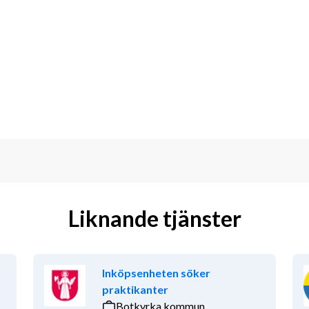
ir anställd av StudentConsulting och 
ppdrag och platserna tillsätts så snart 
 redan idag!
Liknande tjänster
Inköpsenheten söker
praktikanter
Botkyrka kommun