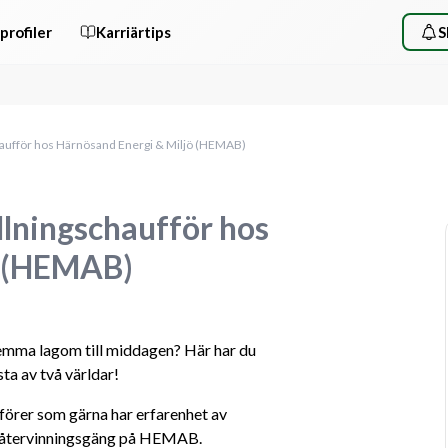
profiler
Karriärtips
S
ufför hos Härnösand Energi & Miljö (HEMAB)
ningschaufför hos
ö (HEMAB)
hemma lagom till middagen? Här har du 
ta av två världar!
förer som gärna har erfarenhet av 
årt återvinningsgäng på HEMAB.