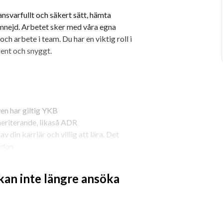
nsvarfullt och säkert sätt, hämta 
mnejd. Arbetet sker med våra egna 
ch arbete i team. Du har en viktig roll i 
rent och snyggt.
en har giltig YKB
meriterande, likaså ADR
v din karriär och villig att lära. Det 
ordon
örmåga eftersom arbetet innebär att 
marbete med Transportledare. Du har 
 kan inte längre ansöka
svarstagande går hand i hand