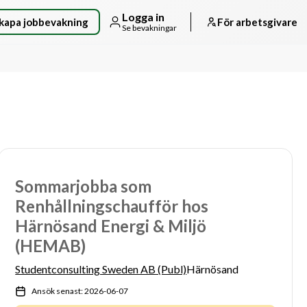
Logga in
kapa jobbevakning
För arbetsgivare
Se bevakningar
Sommarjobba som
Renhållningschaufför hos
Härnösand Energi & Miljö
(HEMAB)
Studentconsulting Sweden AB (Publ)
Härnösand
Ansök senast: 2026-06-07