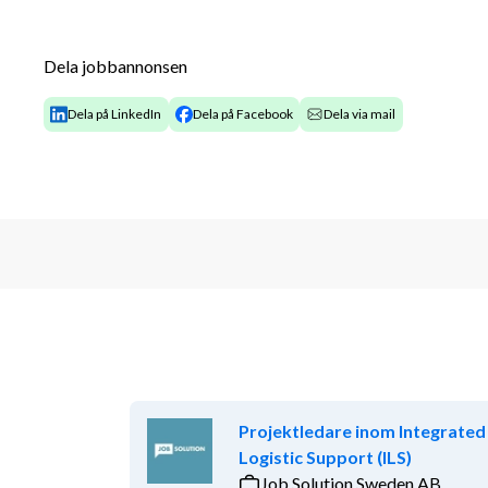
Detta är ett konsultuppdrag vilket innebär att du bl
uthyrd till HEMAB. Vi rekryterar löpande till detta u
vi hittat rätt kandidat. Välkommen med din ansökan
Dela jobbannonsen
Dela på LinkedIn
Dela på Facebook
Dela via mail
Projektledare inom Integrated
Logistic Support (ILS)
Job Solution Sweden AB