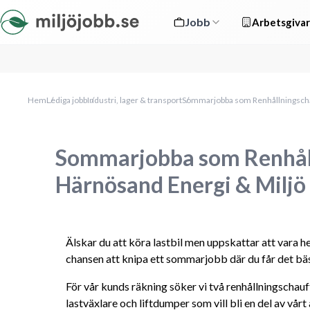
Jobb
Arbetsgivar
Hem
Lediga jobb
Industri, lager & transport
Sommarjobba som Renhållningscha
Sommarjobba som Renhåll
Härnösand Energi & Milj
Älskar du att köra lastbil men uppskattar att vara 
chansen att knipa ett sommarjobb där du får det bäs
För vår kunds räkning söker vi två renhållningschauf
lastväxlare och liftdumper som vill bli en del av v