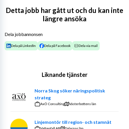
Öppen för alla
Detta jobb har gått ut och du kan inte
längre ansöka
Vi fokuserar på din kompetens, inte dina övriga 
förutsättningar. Vi är öppna för att anpassa rollen eller 
arbetsplatsen efter dina behov.
Dela jobbannonsen
Dela på LinkedIn
Dela på Facebook
Dela via mail
Liknande tjänster
Norra Skog söker näringspolitisk
strateg
AxÖ Consulting
Västerbottens län
Linjemontör till region- och stamnät
Vattenfall AB
Dalarnas län