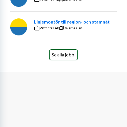
Linjemontör till region- och stamnät
Vattenfall AB
Dalarnas län
Se alla jobb