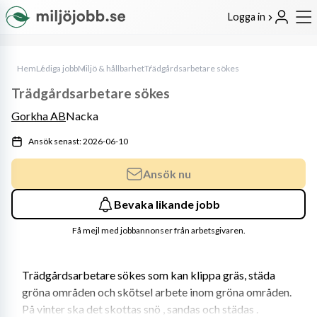
Logga in
Hem
Lediga jobb
Miljö & hållbarhet
Trädgårdsarbetare sökes
Trädgårdsarbetare sökes
Gorkha AB
Nacka
Ansök senast: 2026-06-10
Ansök nu
Bevaka likande jobb
Få mejl med jobbannonser från arbetsgivaren.
Trädgårdsarbetare sökes som kan klippa gräs, städa 
gröna områden och skötsel arbete inom gröna områden. 
På vinter ska det skottas snö , sandas och städas .