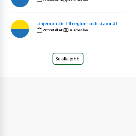
häckklippning
gräsklippning och trimning
vattning
Linjemontör till region- och stamnät
plantering
Vattenfall AB
Dalarnas län
renhållning
skötsel av planteringsytor
andra praktiska uppgifter inom utemiljö
Se alla jobb
Vi arbetar åt privatkunder, företag, 
bostadsrättsföreningar och fastighetsbolag. Arbetet 
innebär många timmar utomhus, ofta i högt tempo och i 
varierande väder. Du behöver därför ha god fysik, vara 
uthållig och kunna hålla ett jämnt arbetstempo under 
hela arbetsdagen.
Vem är du?
Vi söker dig som trivs med praktiskt arbete utomhus 