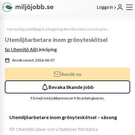
Logga in
Hem
Lediga jobb
Bygg & anläggning
Utemiljöarbetare inom grönyteskötsel
Utemiljöarbetare inom grönyteskötsel
Sp Utemiljö AB
Linköping
Ansök senast: 2026-06-07
Ansök nu
Bevaka likande jobb
Få mejl med jobbannonser från arbetsgivaren.
Utemiljöarbetare inom grönyteskötsel – säsong
SP Utemiljö växer och vi behöver förstärka 