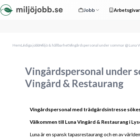
Jobb
Arbetsgivar
Hem
Lediga jobb
Miljö & hållbarhet
Vingårdspersonal under sommar @ Luna V
Vingårdspersonal under 
Vingård & Restaurang
Vingårdspersonal med trädgårdsintresse söke
Välkommen till Luna Vingård & Restaurang i Lyse
Luna är en spansk tapasrestaurang och en av världens