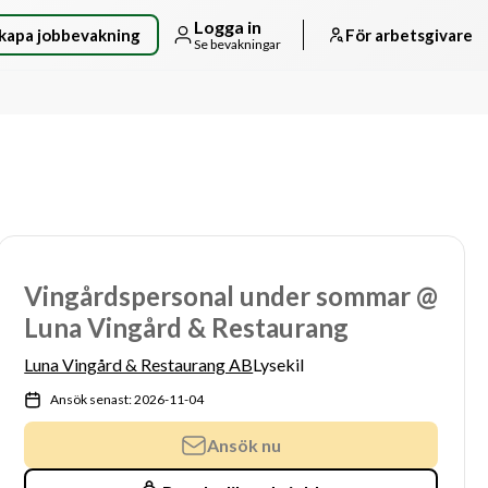
Logga in
kapa jobbevakning
För arbetsgivare
Se bevakningar
Vingårdspersonal under sommar @
Luna Vingård & Restaurang
Luna Vingård & Restaurang AB
Lysekil
Ansök senast: 2026-11-04
Ansök nu