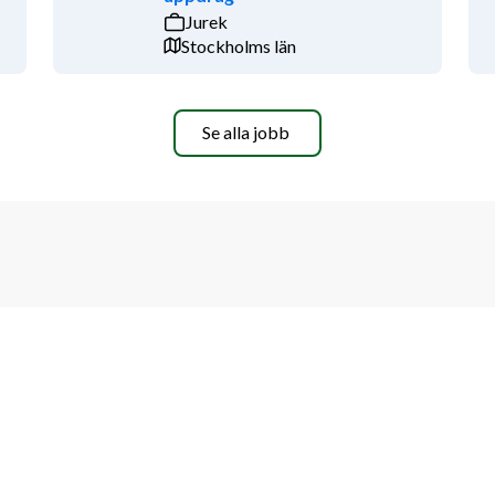
 möjlighet att arbeta extra i 
Jurek
Stockholms län
ete är meriterande, men det viktigaste 
Se alla jobb
 stanna längre – och komma tillbaka.
g och bli en del av vårt 
Kontakt
Vilkor
Sandhamnsgatan 63C
Integritets p