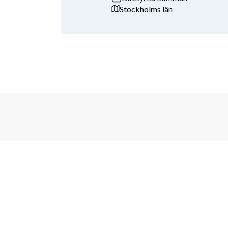
Har du tidigare erfarenhet från restaurang finns även
Stockholms län
verksamheten.
Erfarenhet av vinodling, lantbruk eller trädgårdsarb
är ditt engagemang och din vilja att lära.
✨ 
Tillsammans skapar vi en plats där gäster vill
Känner du igen dig i beskrivningen? 
Ansök redan ida
sommarteam!
Tjänster
Jobb