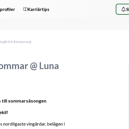
profiler
Karriärtips
S
ingård & Restaurang
sommar @ Luna
s till sommarsäsongen
kil!
 nordligaste vingårdar, belägen i 