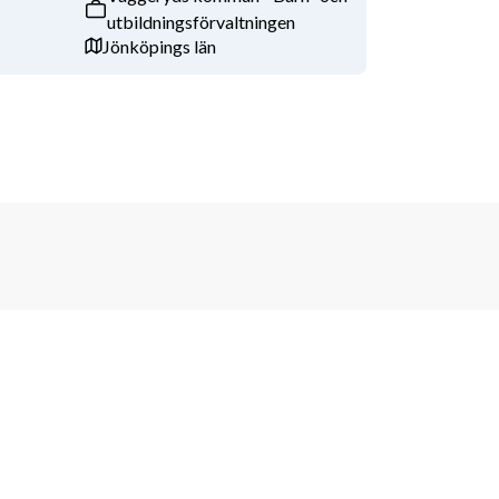
utbildningsförvaltningen
Jönköpings län
Bevaka nya jobb
olicy