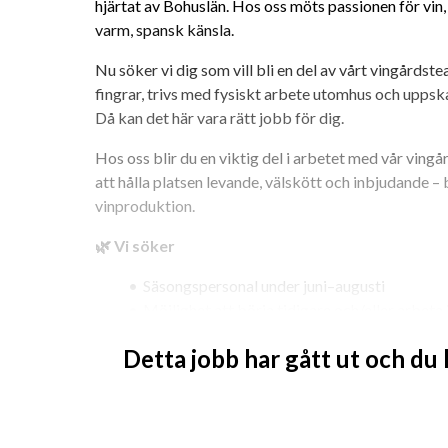
hjärtat av Bohuslän. Hos oss möts passionen för vin,
varm, spansk känsla.
Nu söker vi dig som vill bli en del av vårt vingårds
fingrar, trivs med fysiskt arbete utomhus och uppska
Då kan det här vara rätt jobb för dig.
Hos oss blir du en viktig del i arbetet med vår vingår
att hålla platsen levande, välskött och inbjudande – 
vinproduktion.
🌿 Vi söker
Säsongspersonal under juni–augusti
Möjlighet att börja tidigare och/eller arbeta
Passar dig som vill ha ett sommarjobb på väst
Detta jobb har gått ut och du
ledighet
🌞 Vi erbjuder
Ett varierande och fysiskt arbete i en unik mi