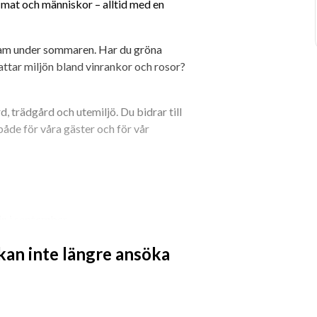
 mat och människor – alltid med en 
team under sommaren. Har du gröna 
ttar miljön bland vinrankor och rosor? 
d, trädgård och utemiljö. Du bidrar till 
både för våra gäster och för vår 
 in i september
kusten eller ett aktivt arbete under 
 kan inte längre ansöka
ljö