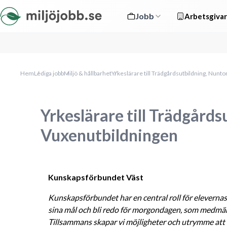
Jobb
Arbetsgivar
Hem
Lediga jobb
Miljö & hållbarhet
Yrkeslärare till Trädgårdsutbildning, Nunt
Yrkeslärare till Trädgårds
Vuxenutbildningen
Kunskapsförbundet Väst
Kunskapsförbundet har en central roll för elevernas f
sina mål och bli redo för morgondagen, som medmä
Tillsammans skapar vi möjligheter och utrymme att ut