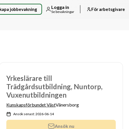
Logga in
kapa jobbevakning
För arbetsgivare
Se bevakningar
Yrkeslärare till
Trädgårdsutbildning, Nuntorp,
Vuxenutbildningen
Kunskapsförbundet Väst
Vänersborg
Ansök senast: 2026-06-14
Ansök nu