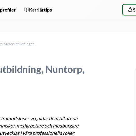
profiler
Karriärtips
S
orp, Vuxenutbildningen
utbildning, Nuntorp,
ramtidslust - vi guidar dem till att nå 
nniskor, medarbetare och medborgare. 
vecklas i våra professionella roller 