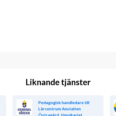
r undervisning i Trädgårdsämnen inom 
bete, odling, skötsel av utemiljö 
m, både på skolan och på elevernas 
tur av undervisningen.
ntakt med arbetsplatser och företag 
PL). Detta gäller gemensam planering 
Liknande tjänster
k yrkeserfarenhet inom 
Pedagogisk handledare till
d förmåga till kunskapsförmedling. 
Lärcentrum Anstalten
ande.
Östragård, timvikariat