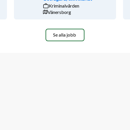
ngagerad och drivs av att se elevernas 
Kriminalvården
Vänersborg
arbete och samverka med kollegor och 
rett kontaktnät och känner dig bekväm 
Se alla jobb
med näringslivet och andra viktiga 
 passion för trädgård med pedagogik i 
irekt påverka framtida 
mnasial utbildning som arbetsgivaren 
 av arbete inom trädgårdsbranschen.