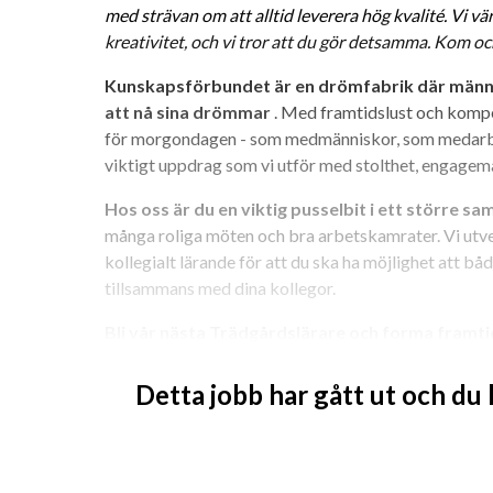
med strävan om att alltid leverera hög kvalité. Vi v
kreativitet, och vi tror att du gör detsamma. Kom och
Kunskapsförbundet är en drömfabrik där männis
att nå sina drömmar
 . Med framtidslust och kompet
för morgondagen - som medmänniskor, som medarbe
viktigt uppdrag som vi utför med stolthet, engagem
Hos oss är du en viktig pusselbit i ett större 
många roliga möten och bra arbetskamrater. Vi utv
kollegialt lärande för att du ska ha möjlighet att både
tillsammans med dina kollegor.
Bli vår nästa Trädgårdslärare och forma fram
Yrkeslärare till Trädgårdsutbildningen på Nuntorp.
Detta jobb har gått ut och du
Har du funderat på hur det skulle vara att undervisa 
nästa generation inom Trädgårdsbranschen? Nu söke
yrkeslärare som vill vara med och utveckla våra yr