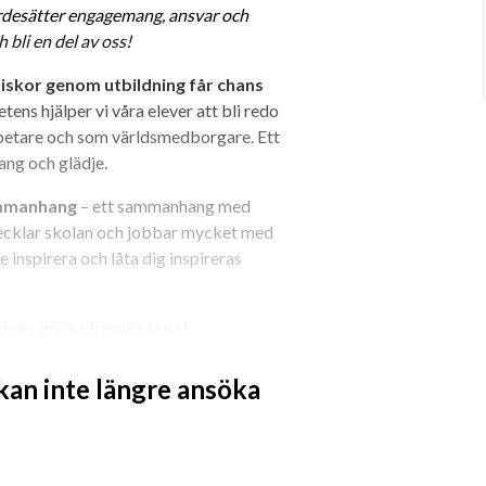
ärdesätter engagemang, ansvar och 
 bli en del av oss!
kor genom utbildning får chans 
ens hjälper vi våra elever att bli redo 
tare och som världsmedborgare. Ett 
ang och glädje.
sammanhang
 – ett sammanhang med 
ecklar skolan och jobbar mycket med 
 inspirera och låta dig inspireras 
tidens gröna kompetens!
 kan inte längre ansöka
och föra dina kunskaper vidare till 
r vi en engagerad och driven 
kesutbildningar inom Trädgård!