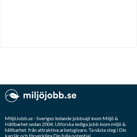
MiljöJobb.se
- Sveriges ledande jobbsajt inom
Miljö &
Hållbarhet
sedan 2004. Utforska lediga jobb inom
miljö &
hållbarhet
från attraktiva arbetsgivare. Ta nästa steg i Din
karriär och förverkliga Din fulla potential.