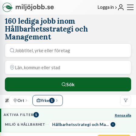
Logga in
160 lediga jobb inom
Hållbarhetsstrategi och
Management
Sök
Ort
Yrke
1
AKTIVA FILTER
1
Rensa alla
Hållbarhetsstrategi och Management
MILJÖ & HÅLLBARHET