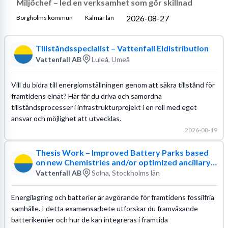
Miljöchef – led en verksamhet som gör skillnad
2026-08-27
Borgholms kommun
Kalmar län
Tillståndsspecialist – Vattenfall Eldistribution
Vattenfall AB
Luleå, Umeå
Vill du bidra till energiomställningen genom att säkra tillstånd för
framtidens elnät? Här får du driva och samordna
tillståndsprocesser i infrastrukturprojekt i en roll med eget
ansvar och möjlighet att utvecklas.
2026-08-19
Thesis Work – Improved Battery Parks based
on new Chemistries and/or optimized ancillary
systems
Vattenfall AB
Solna, Stockholms län
Energilagring och batterier är avgörande för framtidens fossilfria
samhälle. I detta examensarbete utforskar du framväxande
batterikemier och hur de kan integreras i framtida