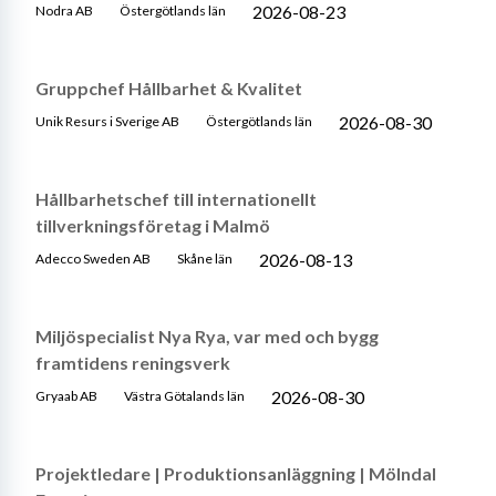
2026-08-23
Nodra AB
Östergötlands län
Gruppchef Hållbarhet & Kvalitet
2026-08-30
Unik Resurs i Sverige AB
Östergötlands län
Hållbarhetschef till internationellt
tillverkningsföretag i Malmö
2026-08-13
Adecco Sweden AB
Skåne län
Miljöspecialist Nya Rya, var med och bygg
framtidens reningsverk
2026-08-30
Gryaab AB
Västra Götalands län
Projektledare | Produktionsanläggning | Mölndal