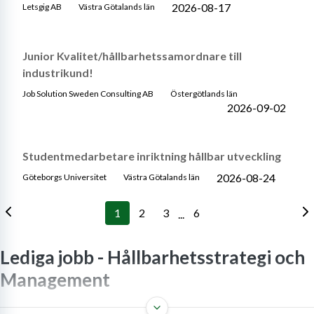
2026-08-17
Letsgig AB
Västra Götalands län
Junior Kvalitet/hållbarhetssamordnare till
industrikund!
Job Solution Sweden Consulting AB
Östergötlands län
2026-09-02
Studentmedarbetare inriktning hållbar utveckling
2026-08-24
Göteborgs Universitet
Västra Götalands län
1
2
3
6
...
Lediga jobb -
Hållbarhetsstrategi och
Management