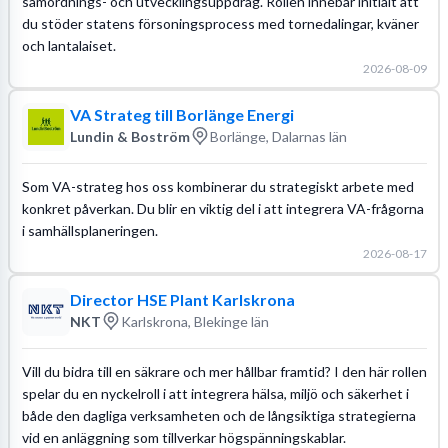
samordnings- och utvecklingsuppdrag. Rollen innebär initialt att
du stöder statens försoningsprocess med tornedalingar, kväner
och lantalaiset.
2026-08-09
VA Strateg till Borlänge Energi
Lundin & Boström
Borlänge, Dalarnas län
Som VA-strateg hos oss kombinerar du strategiskt arbete med
konkret påverkan. Du blir en viktig del i att integrera VA-frågorna
i samhällsplaneringen.
2026-08-17
Director HSE Plant Karlskrona
NKT
Karlskrona, Blekinge län
Vill du bidra till en säkrare och mer hållbar framtid? I den här rollen
spelar du en nyckelroll i att integrera hälsa, miljö och säkerhet i
både den dagliga verksamheten och de långsiktiga strategierna
vid en anläggning som tillverkar högspänningskablar.