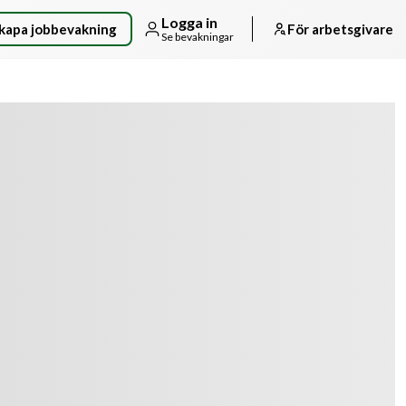
Logga in
kapa jobbevakning
För arbetsgivare
Se bevakningar