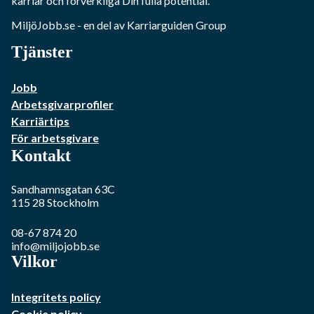
karriär och förverkliga Din fulla potential.
MiljöJobb.se
- en del av Karriarguiden Group
Tjänster
Jobb
Arbetsgivarprofiler
Karriärtips
För arbetsgivare
Kontakt
Sandhamnsgatan 63C
115 28
Stockholm
08-67 874 20
info@miljojobb.se
Vilkor
Integritets policy
Cookie policy