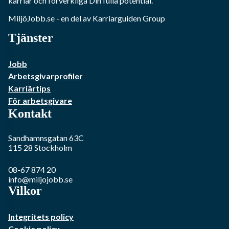
karriär och förverkliga Din fulla potential.
MiljöJobb.se
- en del av Karriarguiden Group
Tjänster
Jobb
Arbetsgivarprofiler
Karriärtips
För arbetsgivare
Kontakt
Sandhamnsgatan 63C
115 28
Stockholm
08-67 874 20
info@miljojobb.se
Vilkor
Integritets policy
Cookie policy