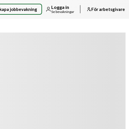
Logga in
kapa jobbevakning
För arbetsgivare
Se bevakningar