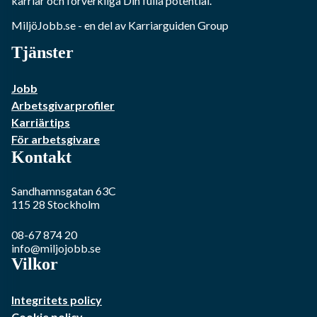
karriär och förverkliga Din fulla potential.
MiljöJobb.se
- en del av Karriarguiden Group
Tjänster
Jobb
Arbetsgivarprofiler
Karriärtips
För arbetsgivare
Kontakt
Sandhamnsgatan 63C
115 28
Stockholm
08-67 874 20
info@miljojobb.se
Vilkor
Integritets policy
Cookie policy