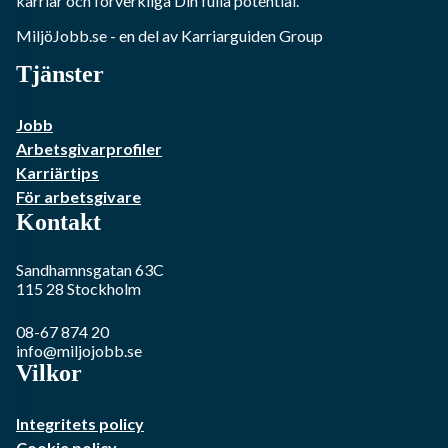
karriär och förverkliga Din fulla potential.
MiljöJobb.se
- en del av Karriarguiden Group
Tjänster
Jobb
Arbetsgivarprofiler
Karriärtips
För arbetsgivare
Kontakt
Sandhamnsgatan 63C
115 28
Stockholm
08-67 874 20
info@miljojobb.se
Vilkor
Integritets policy
Cookie policy