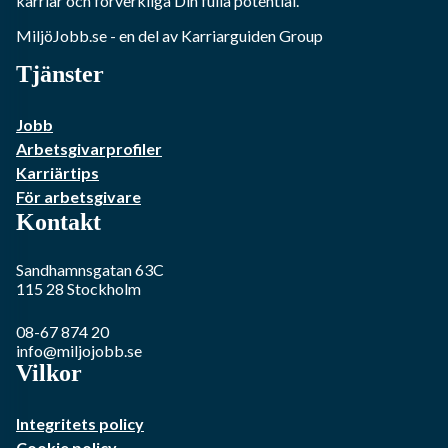
karriär och förverkliga Din fulla potential.
MiljöJobb.se
- en del av Karriarguiden Group
Tjänster
Jobb
Arbetsgivarprofiler
Karriärtips
För arbetsgivare
Kontakt
Sandhamnsgatan 63C
115 28
Stockholm
08-67 874 20
info@miljojobb.se
Vilkor
Integritets policy
Cookie policy