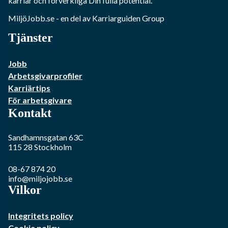
karriär och förverkliga Din fulla potential.
MiljöJobb.se
- en del av Karriarguiden Group
Tjänster
Jobb
Arbetsgivarprofiler
Karriärtips
För arbetsgivare
Kontakt
Sandhamnsgatan 63C
115 28
Stockholm
08-67 874 20
info@miljojobb.se
Vilkor
Integritets policy
Cookie policy