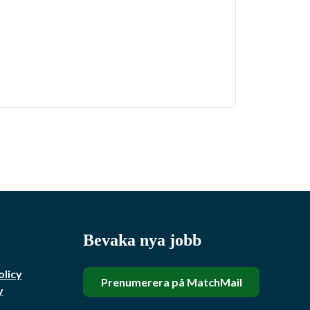
Bevaka nya jobb
olicy
Prenumerera på MatchMail
y