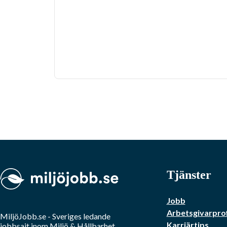
Tjänster
Jobb
Arbetsgivarprof
MiljöJobb.se
- Sveriges ledande
Karriärtips
jobbsajt inom
Miljö & Hållbarhet