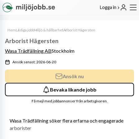
Logga in
Hem
Lediga jobb
Miljö & hållbarhet
Arborist Hägersten
Arborist Hägersten
Wasa Trädfällning AB
Stockholm
Ansök senast: 2026-06-20
Ansök nu
Bevaka likande jobb
Få mejl med jobbannonser från arbetsgivaren.
Wasa Trädfällning söker flera erfarna och engagerade 
arborister