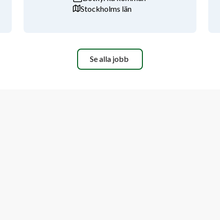
Stockholms län
Se alla jobb
ta både självständigt och i team.
.
nde serviceyrken