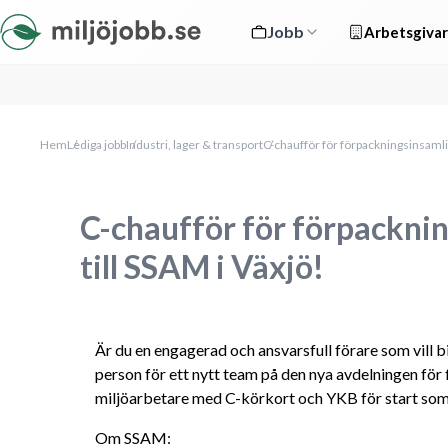
Jobb
Arbetsgivar
Hem
Lediga jobb
Industri, lager & transport
C-chaufför för förpackningsinsamlin
C-chaufför för förpackni
till SSAM i Växjö!
Är du en engagerad och ansvarsfull förare som vill bid
person för ett nytt team på den nya avdelningen fö
miljöarbetare med C-körkort och YKB för start so
Om SSAM: