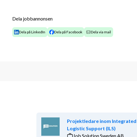
renare miljö. Du bidrar varje dag till att våra kommu
tillsammans når våra miljömål.
Dela jobbannonsen
I din roll kommer du främst att:
Dela på LinkedIn
Dela på Facebook
Dela via mail
-Hämta och transportera förpackningar från både f
Växjö kommun, Tingsryds kommun och Lessebo kommun
scheman. Arbetet utgår från Växjö.
-Säkerställa hög kvalitet och service genom att hante
sätt, i enlighet med gällande rutiner och miljökrav.
-Möta kunder på ett vänligt och professionellt sätt, 
ambassadör för SSAM och bidrar till en positiv upple
-Rapportera avvikelser och följa säkerhetsföreskrifte
både för dig själv och dina kollegor.
Projektledare inom Integrated
-Som en del av det nya teamet är ditt arbete avgöran
Logistic Support (ILS)
till kommunernas invånare och samtidigt värna om mi
Job Solution Sweden AB