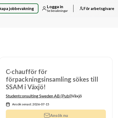
Logga in
kapa jobbevakning
För arbetsgivare
Se bevakningar
C-chaufför för
förpackningsinsamling sökes till
SSAM i Växjö!
Studentconsulting Sweden AB (Publ)
Växjö
Ansök senast: 2026-07-15
Ansök nu