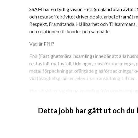
SSAM har en tydlig vision – ett Småland utan avfall.
och resurseffektivitet driver de sitt arbete framåt m
Respekt, Framåtanda, Hållbarhet och Tillsammans.
och relationen till kunder och samhälle.
Vad är FNI?
FNI (Fastighetsnära insamling) innebär att alla hushå
restavfall, matavfall, tidningar, plastförpackningar,
metallförpackningar, ofärgade glasförpackningar o
vid fastighetsgränsen, eller i nära anslutning till den.
Hur särskiljer sig denna insamling från den insamlin
SSAM samlar i dagsläget in rest-och matavfall från v
Detta jobb har gått ut och du
Det som skiljer sig med insamlingstypen FNI är att 
förpackningsavfall från flerbostadshus, vilket inneb
som samlas in.
Som renhållningsförare hos SSAM är du en nyckelpers