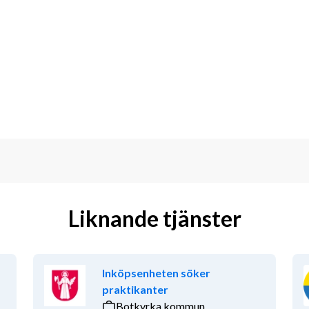
ner fungerar smidigt och att vi 
lerbostadshus och verksamheter inom 
, enligt fastställda rutter och 
ra avfallet på ett säkert och effektivt 
där du fungerar som en viktig 
velse för de du möter i tjänst.
Liknande tjänster
r, för att skapa en trygg arbetsmiljö 
Inköpsenheten söker
de för att upprätthålla en god service 
praktikanter
ljön för framtida generationer.
Botkyrka kommun