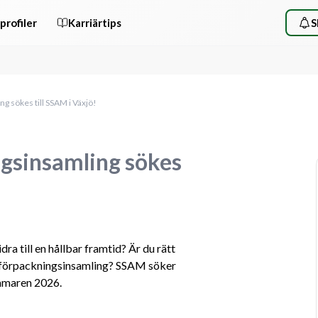
profiler
Karriärtips
S
g sökes till SSAM i Växjö!
ngsinsamling sökes
ra till en hållbar framtid? Är du rätt 
r förpackningsinsamling? SSAM söker 
mmaren 2026.