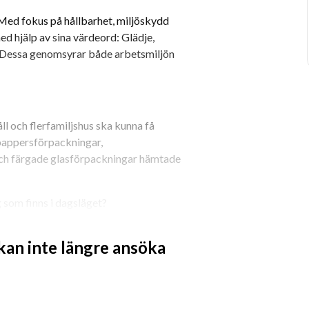
 Med fokus på hållbarhet, miljöskydd 
ed hjälp av sina värdeord: Glädje, 
 Dessa genomsyrar både arbetsmiljön 
ll och flerfamiljshus ska kunna få 
 pappersförpackningar, 
ch färgade glasförpackningar hämtade 
g som finns i dagsläget?
illor, flerbostadshus och verksamheter. 
 kan inte längre ansöka
man även kommer att samla in 
är andra fordonstyper och annat avfall 
on i deras arbete för en hållbar och 