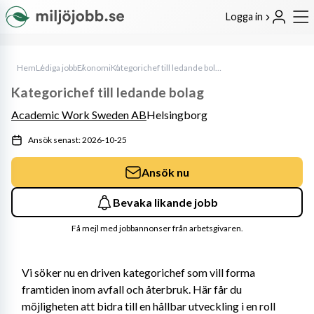
Logga in
Hem
Lediga jobb
Ekonomi
Kategorichef till ledande bolag
Kategorichef till ledande bolag
Academic Work Sweden AB
Helsingborg
Ansök senast: 2026-10-25
Ansök nu
Bevaka likande jobb
Få mejl med jobbannonser från arbetsgivaren.
Vi söker nu en driven kategorichef som vill forma 
framtiden inom avfall och återbruk. Här får du 
möjligheten att bidra till en hållbar utveckling i en roll 