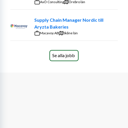
AxÖ Consulting
Örebro län
Supply Chain Manager Nordic till
Aryzta Bakeries
Macavoy AB
Skåne län
Se alla jobb