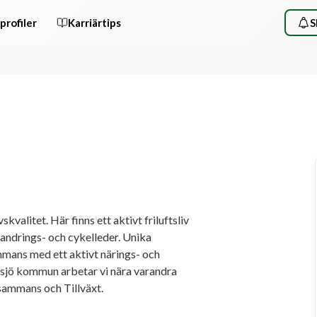
profiler
Karriärtips
S
valitet. Här finns ett aktivt friluftsliv 
vandrings- och cykelleder. Unika 
mmans med ett aktivt närings- och 
sjö kommun arbetar vi nära varandra 
lsammans och Tillväxt.