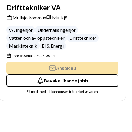
Drifttekniker VA
Mullsjö kommun
Mullsjö
VA Ingenjör
Underhållsingenjör
Vatten och avloppstekniker
Drifttekniker
Maskinteknik
El & Energi
Ansök senast: 2026-06-14
Ansök nu
Bevaka likande jobb
Få mejl med jobbannonser från arbetsgivaren.