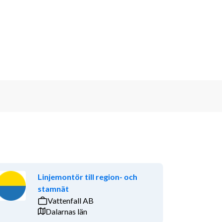
Linjemontör till region- och
stamnät
Vattenfall AB
Dalarnas län