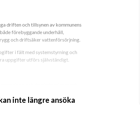
ga driften och tillsynen av kommunens 
både förebyggande underhåll, 
trygg och driftsäker vattenförsörjning.
ifter i fält med systemstyrning och 
 uppgifter utförs självständigt.
 kan inte längre ansöka
t enligt gällande krav.
CADA).