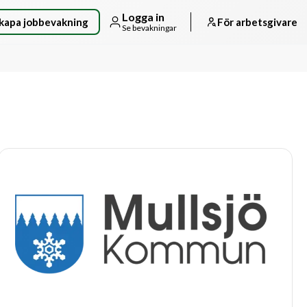
Logga in
kapa jobbevakning
För arbetsgivare
Se bevakningar