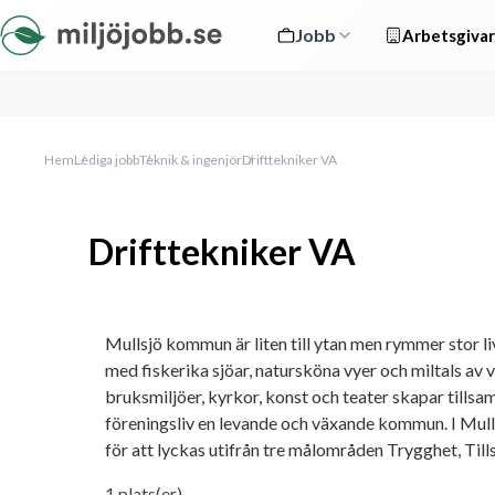
Jobb
Arbetsgivar
Hem
Lediga jobb
Teknik & ingenjör
Drifttekniker VA
Drifttekniker VA
Mullsjö kommun är liten till ytan men rymmer stor livsk
med fiskerika sjöar, natursköna vyer och miltals av 
bruksmiljöer, kyrkor, konst och teater skapar tillsa
föreningsliv en levande och växande kommun. I Mull
för att lyckas utifrån tre målområden Trygghet, Til
1 plats(er). 