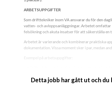
ARBETSUPPGIFTER
Som drifttekniker inom VA ansvarar du för den dagli
vatten- och avloppsanläggningar. Arbetet omfattar 
felsökning och akuta insatser för att säkerställa en 
Arbetet är varierande och kombinerar praktiska uppg
dokumentation. Vissa moment sker i par, medan andra
Exempel på arbetsuppgifter:
	• Drift, skötsel och optimering av vattenverk, avloppsreningsverk, tryckstegringar och 
pumpstationer.
Detta jobb har gått ut och du
	• Provtagning, mätning och analys av vattenkvalite
	• Rondering och funktionskontroll av processutrustning, pumpar, ventiler, 
doseringssystem, styr- och övervakningssystem (S
	• Felsökning och åtgärder vid driftstörningar i samverkan med kollegor och 