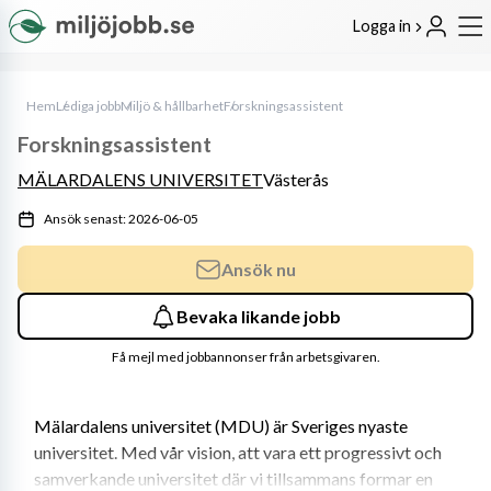
Logga in
Hem
Lediga jobb
Miljö & hållbarhet
Forskningsassistent
Forskningsassistent
MÄLARDALENS UNIVERSITET
Västerås
Ansök senast: 2026-06-05
Ansök nu
Bevaka likande jobb
Få mejl med jobbannonser från arbetsgivaren.
Mälardalens universitet (MDU) är Sveriges nyaste 
universitet. Med vår vision, att vara ett progressivt och 
samverkande universitet där vi tillsammans formar en 