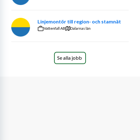
Antal anställningar: 1
Sista ansökningsdag: 2026-06-05
Linjemontör till region- och stamnät
Vattenfall AB
Stationeringsort: Västerås
Dalarnas län
Institution/enhet/avdelning: 
Teknikvetenskap/Energiteknik A
Se alla jobb
Arbetsuppgifter
Som forskningsassistent kommer du att stödja MDU:s 
agrivoltaiska forskningsgrupp, med särskilt fokus på 
forskningsaktiviteter kopplade till grödors tillväxt och 
avkastningsbedömning i agrivoltaiska system.
Arbetet innefattar planering och genomförande av 
fältförsök samt praktiskt arbete i jordbruksmiljö. Du 
ansvarar för mätning av grödrelaterade parametrar, 
övervakning av grödors utveckling och hälsa samt 
provtagning inom agrivoltaiska system.