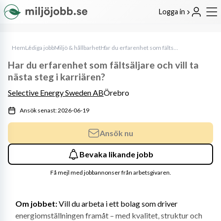
Logga in
Hem
Lediga jobb
Miljö & hållbarhet
Har du erfarenhet som fältsäljare och vill ta nästa steg i karriären?
Har du erfarenhet som fältsäljare och vill ta
nästa steg i karriären?
Selective Energy Sweden AB
Örebro
Ansök senast: 2026-06-19
Ansök nu
Bevaka likande jobb
Få mejl med jobbannonser från arbetsgivaren.
Om jobbet:
 Vill du arbeta i ett bolag som driver 
energiomställningen framåt – med kvalitet, struktur och 