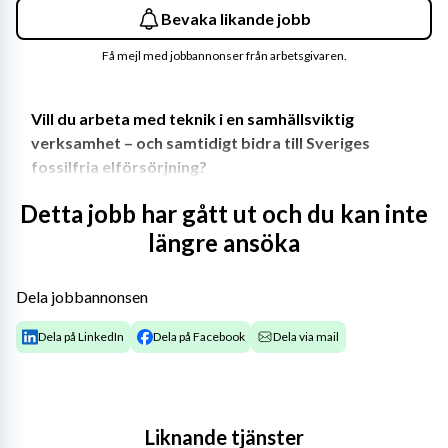
Bevaka likande jobb
Få mejl med jobbannonser från arbetsgivaren.
Vill du arbeta med teknik i en samhällsviktig 
verksamhet – och samtidigt bidra till Sveriges 
fossilfria elförsörjning?
Detta jobb har gått ut och du kan inte
längre ansöka
Nu söker vi en 
Ingenjör/Tekniker till Ringhals 
kärnkraftverk
Dela jobbannonsen
 som vill vara med och säkerställa driften av några av 
Sveriges viktigaste tekniska system. I den här rollen får 
Dela på LinkedIn
Dela på Facebook
Dela via mail
du arbeta både praktiskt och samordnande med 
underhåll och utveckling av anläggningens reaktornära 
system – med särskilt fokus på ånggeneratorer.
Liknande tjänster
Du blir en del av ett engagerat team som arbetar med 