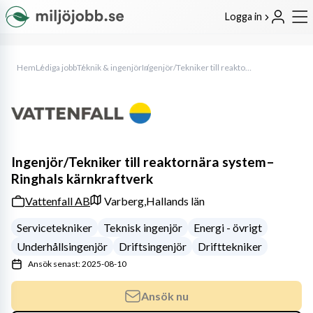
Logga in
Hem
Lediga jobb
Teknik & ingenjör
Ingenjör/Tekniker till reaktornära system– Ringhals kärnkraftverk
Ingenjör/Tekniker till reaktornära system–
Ringhals kärnkraftverk
Vattenfall AB
Varberg,
Hallands län
Servicetekniker
Teknisk ingenjör
Energi - övrigt
Underhållsingenjör
Driftsingenjör
Drifttekniker
Ansök senast: 2025-08-10
Ansök nu