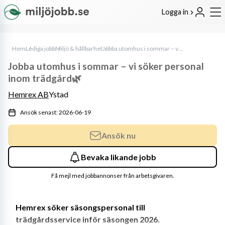
Logga in
Hem
Lediga jobb
Miljö & hållbarhet
Jobba utomhus i sommar – vi söker personal inom trädgård🌿
Jobba utomhus i sommar – vi söker personal
inom trädgård🌿
Hemrex AB
Ystad
Ansök senast: 2026-06-19
Ansök nu
Bevaka likande jobb
Få mejl med jobbannonser från arbetsgivaren.
Hemrex söker säsongspersonal till 
trädgårdsservice inför säsongen 2026.