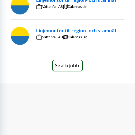
Vattenfall AB
Dalarnas län
· Har kunskap och intresse för växter, beskärning och 
grönyteskötsel
Linjemontör till region- och stamnät
· Trivs med fysiskt arbete och att arbeta utomhus
Vattenfall AB
Dalarnas län
· Är ansvarsfull och initiativrik
· Har god förmåga att arbeta både självständigt och i 
team
Se alla jobb
· Har ett serviceinriktat bemötande mot kunder
· Har B-körkort
· Placering utgår från Ystad
Meriterande:
· Behörigheter eller certifikat kopplade till arbetet, 
exempelvis på motorsåg eller röjsåg.