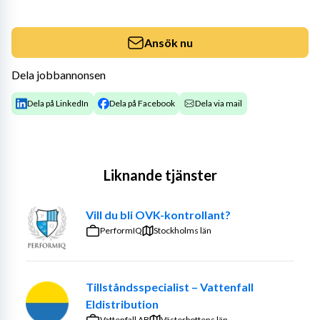
Ansök nu
Dela jobbannonsen
Dela på LinkedIn
Dela på Facebook
Dela via mail
Liknande tjänster
Vill du bli OVK-kontrollant?
PerformIQ
Stockholms län
Tillståndsspecialist – Vattenfall
Eldistribution
Vattenfall AB
Västerbottens län