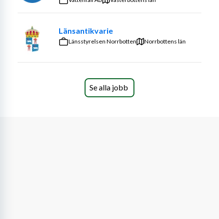
Länsantikvarie
Länsstyrelsen Norrbotten
Norrbottens län
Se alla jobb