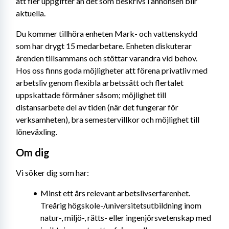
att fler uppgifter än det som beskrivs i annonsen blir 
aktuella.
Du kommer tillhöra enheten Mark- och vattenskydd 
som har drygt 15 medarbetare. Enheten diskuterar 
ärenden tillsammans och stöttar varandra vid behov. 
Hos oss finns goda möjligheter att förena privatliv med 
arbetsliv genom flexibla arbetssätt och flertalet 
uppskattade förmåner såsom; möjlighet till 
distansarbete del av tiden (när det fungerar för 
verksamheten), bra semestervillkor och möjlighet till 
löneväxling.
Om dig
Vi söker dig som har:
Minst ett års relevant arbetslivserfarenhet. 
Treårig högskole-/universitetsutbildning inom 
natur-, miljö-, rätts- eller ingenjörsvetenskap med 