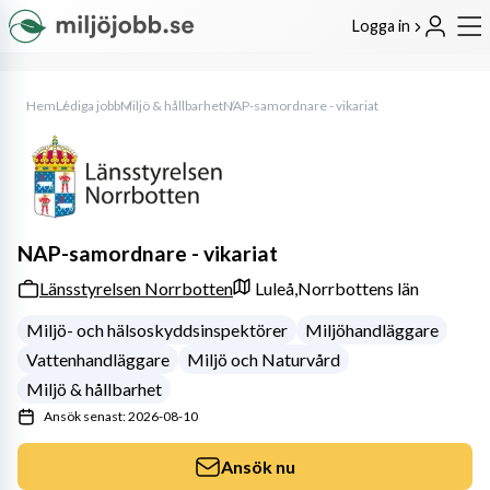
Logga in
Hem
Lediga jobb
Miljö & hållbarhet
NAP-samordnare - vikariat
NAP-samordnare - vikariat
Länsstyrelsen Norrbotten
Luleå,
Norrbottens län
Miljö- och hälsoskyddsinspektörer
Miljöhandläggare
Vattenhandläggare
Miljö och Naturvård
Miljö & hållbarhet
Ansök senast: 2026-08-10
Ansök nu