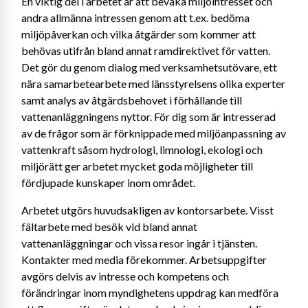
En viktig del i arbetet är att bevaka miljöintresset och 
andra allmänna intressen genom att t.ex. bedöma 
miljöpåverkan och vilka åtgärder som kommer att 
behövas utifrån bland annat ramdirektivet för vatten. 
Det gör du genom dialog med verksamhetsutövare, ett 
nära samarbetearbete med länsstyrelsens olika experter 
samt analys av åtgärdsbehovet i förhållande till 
vattenanläggningens nyttor. För dig som är intresserad 
av de frågor som är förknippade med miljöanpassning av 
vattenkraft såsom hydrologi, limnologi, ekologi och 
miljörätt ger arbetet mycket goda möjligheter till 
fördjupade kunskaper inom området.
Arbetet utgörs huvudsakligen av kontorsarbete. Visst 
fältarbete med besök vid bland annat 
vattenanläggningar och vissa resor ingår i tjänsten. 
Kontakter med media förekommer. Arbetsuppgifter 
avgörs delvis av intresse och kompetens och 
förändringar inom myndighetens uppdrag kan medföra 