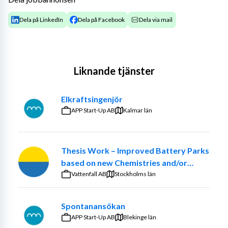
Dela på LinkedIn
Dela på Facebook
Dela via mail
Liknande tjänster
Elkraftsingenjör
APP Start-Up AB
Kalmar län
Thesis Work – Improved Battery Parks
based on new Chemistries and/or
optimized ancillary systems
Vattenfall AB
Stockholms län
Spontanansökan
APP Start-Up AB
Blekinge län