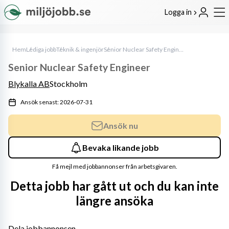
Logga in
Hem
Lediga jobb
Teknik & ingenjör
Senior Nuclear Safety Engineer
Senior Nuclear Safety Engineer
Blykalla AB
Stockholm
Ansök senast: 2026-07-31
Ansök nu
Bevaka likande jobb
Få mejl med jobbannonser från arbetsgivaren.
Detta jobb har gått ut och du kan inte
längre ansöka
Dela jobbannonsen