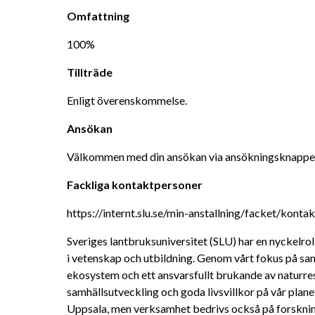
Omfattning
100%
Tillträde
Enligt överenskommelse.
Ansökan
Välkommen med din ansökan via ansökningsknappe
Fackliga kontaktpersoner
https://internt.slu.se/min-anstallning/facket/konta
Sveriges lantbruksuniversitet (SLU) har en nyckelroll 
i vetenskap och utbildning. Genom vårt fokus på sam
ekosystem och ett ansvarsfullt brukande av naturresur
samhällsutveckling och goda livsvillkor på vår plan
Uppsala, men verksamhet bedrivs också på forsknin