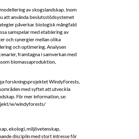
r modellering av skogslandskap. Inom 
u att använda beslutsstödsystemet 
ategier påverkar biologisk mångfald 
ssa samspelar med etablering av 
er och synergier mellan olika 
ering och optimering. Analysen 
cenarier, framtagna i samverkan med 
såsom biomassa­produktion, 
iga forskningsprojektet WindyForests, 
sområden med syftet att utveckla 
ndskap. För mer information, se: 
ojekt/w/windyforests/
p, ekologi, miljövetenskap, 
ande disciplin med stort intresse för 