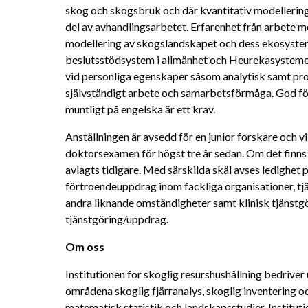
skog och skogsbruk och där kvantitativ modellering 
del av avhandlingsarbetet. Erfarenhet från arbete m
modellering av skogslandskapet och dess ekosyste
beslutsstödsystem i allmänhet och Heurekasystemet i
vid personliga egenskaper såsom analytisk samt pro
självständigt arbete och samarbetsförmåga. God förm
muntligt på engelska är ett krav.
Anställningen är avsedd för en junior forskare och v
doktorsexamen för högst tre år sedan. Om det finns 
avlagts tidigare. Med särskilda skäl avses ledighet 
förtroendeuppdrag inom fackliga organisationer, tjän
andra liknande omständigheter samt klinisk tjänstgö
tjänstgöring/uppdrag.
Om oss
Institutionen for skoglig resurshushållning bedriver
områdena skoglig fjärranalys, skoglig inventering oc
matematisk statistik och landskapsstudier. Instituti