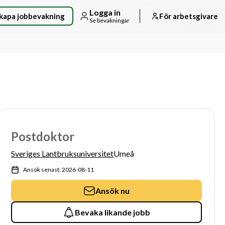
Logga in
kapa jobbevakning
För arbetsgivare
Se bevakningar
Postdoktor
Sveriges Lantbruksuniversitet
Umeå
Ansök senast: 2026-08-11
Ansök nu
Bevaka likande jobb