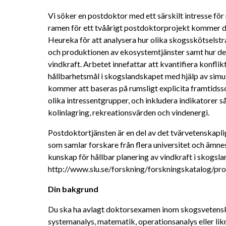
Vi söker en postdoktor med ett särskilt intresse fö
ramen för ett tvåårigt postdoktorprojekt kommer d
Heureka för att analysera hur olika skogsskötselstr
och produktionen av ekosystemtjänster samt hur de
vindkraft. Arbetet innefattar att kvantifiera konflikt
hållbarhetsmål i skogslandskapet med hjälp av simul
kommer att baseras på rumsligt explicita framtidss
olika intressentgrupper, och inkludera indikatorer 
kolinlagring, rekreationsvärden och vindenergi.
Postdoktor­tjänsten är en del av det tvärvetenskapl
som samlar forskare från flera universitet och ämne
kunskap för hållbar planering av vindkraft i skogsla
http://www.slu.se/forskning/forskningskatalog/pr
Din bakgrund 
Du ska ha avlagt doktorsexamen inom skogsvetenska
systemanalys, matematik, operationsanalys eller likn