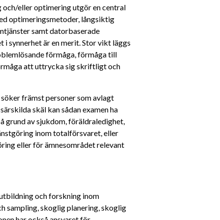
och/eller optimering utgör en central 
ed optimeringsmetoder, långsiktig 
mtjänster samt datorbaserade 
 synnerhet är en merit. Stor vikt läggs 
blemlösande förmåga, förmåga till 
åga att uttrycka sig skriftligt och 
i söker främst personer som avlagt 
särskilda skäl kan sådan examen ha 
på grund av sjukdom, föräldraledighet, 
stgöring inom totalförsvaret, eller 
ring eller för ämnesområdet relevant 
 utbildning och forskning inom 
h sampling, skoglig planering, skoglig 
onen har också ansvaret för 