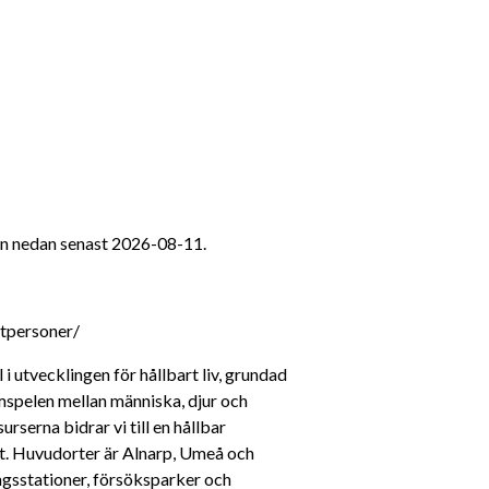
n nedan senast 2026-08-11.
ktpersoner/
i utvecklingen för hållbart liv, grundad 
spelen mellan människa, djur och 
serna bidrar vi till en hållbar 
et. Huvudorter är Alnarp, Umeå och 
gsstationer, försöksparker och 