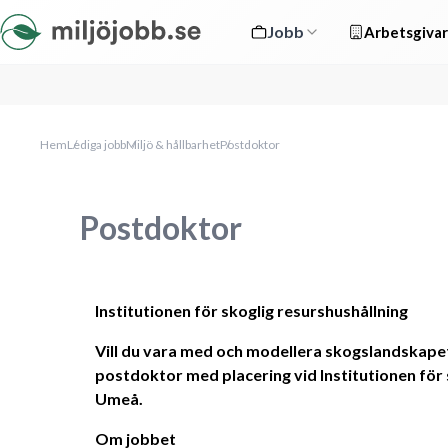
Jobb
Arbetsgivar
Hem
Lediga jobb
Miljö & hållbarhet
Postdoktor
Postdoktor
Institutionen för skoglig resurshushållning
Vill du vara med och modellera skogslandskapets
postdoktor med placering vid Institutionen för s
Umeå.
Om jobbet