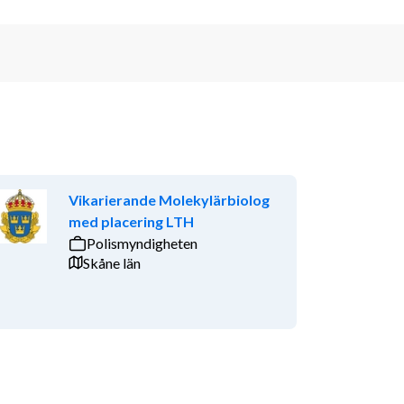
Vikarierande Molekylärbiolog
med placering LTH
Polismyndigheten
Skåne län