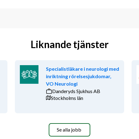
Liknande tjänster
Specialistläkare i neurologi med
inriktning rörelsesjukdomar,
VO Neurologi
Danderyds Sjukhus AB
Stockholms län
Se alla jobb