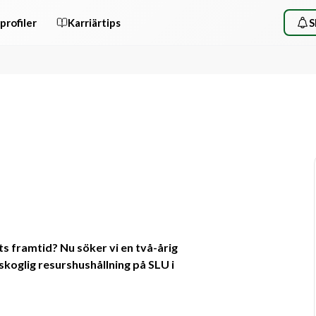
profiler
Karriärtips
S
 framtid? Nu söker vi en två-årig 
koglig resurshushållning på SLU i 