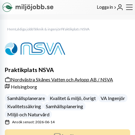
Logga in
Hem
Lediga jobb
Teknik & ingenjör
Praktikplats NSVA
Praktikplats NSVA
Nordvästra Skånes Vatten och Avlopp AB / NSVA
Helsingborg
Samhällsplanerare
Kvalitet & miljö, övrigt
VA Ingenjör
Kvalitetssäkring
Samhällsplanering
Miljö och Naturvård
Ansök senast: 2026-06-14