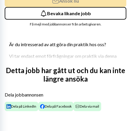
Ansök nu
Bevaka likande jobb
Få mejl med jobbannonser från arbetsgivaren.
Är du intresserad av att göra din praktik hos oss?
Vi tar endast emot förfrågningar om praktik via denna 
sida
.
Detta jobb har gått ut och du kan inte
För att hantera din praktikansökan ska den innehålla:
längre ansöka
Vilken utbildningen du går och information om 
innehåll och mål för praktiken
Dela jobbannonsen
Önskemål om vilket arbetsområde du söker din 
Dela på LinkedIn
Dela på Facebook
Dela via mail
praktik inom, dvs vilket område du utbildar dig 
inom
CV eller sammanställning av dina genomgångna 
kurser