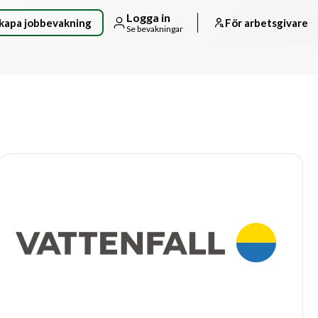
Logga in
kapa jobbevakning
För arbetsgivare
Se bevakningar