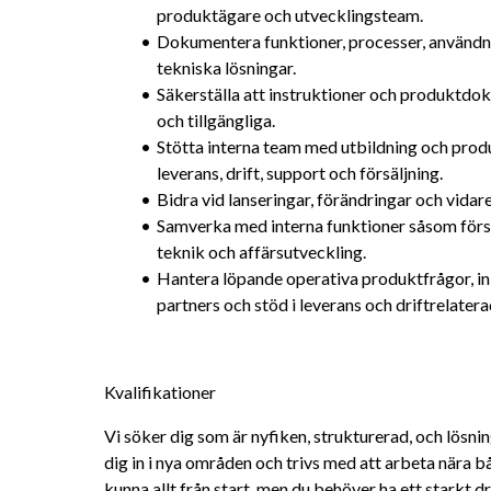
produktägare och utvecklingsteam.
Dokumentera funktioner, processer, användni
tekniska lösningar.
Säkerställa att instruktioner och produktdok
och tillgängliga.
Stötta interna team med utbildning och produ
leverans, drift, support och försäljning.
Bidra vid lanseringar, förändringar och vidar
Samverka med interna funktioner såsom försälj
teknik och affärsutveckling.
Hantera löpande operativa produktfrågor, i
partners och stöd i leverans och driftrelatera
Kvalifikationer
Vi söker dig som är nyfiken, strukturerad, och lösning
dig in i nya områden och trivs med att arbeta nära bå
kunna allt från start, men du behöver ha ett starkt dr