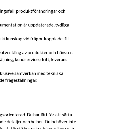
ngsfall, produktförändringar och 
umentation är uppdaterade, tydliga 
ktkunskap vid frågor kopplade till 
eutveckling av produkter och tjänster.
ning, kundservice, drift, leverans, 
nklusive samverkan med tekniska 
de frågeställningar.
sorienterad. Du har lätt för att sätta 
de detaljer och helhet. Du behöver inte 
iv att förstå hur saker hänger ihop och 