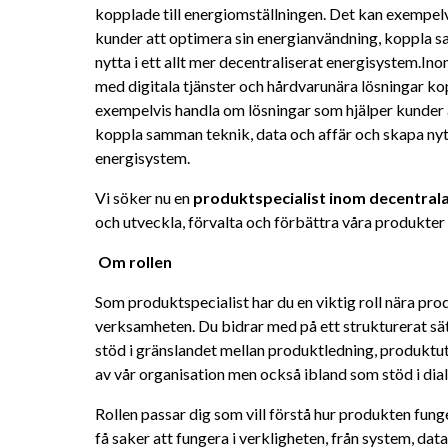
kopplade till energiomställningen. Det kan exempelv
kunder att optimera sin energianvändning, koppla s
nytta i ett allt mer decentraliserat energisystem.In
med digitala tjänster och hårdvarunära lösningar kop
exempelvis handla om lösningar som hjälper kunder a
koppla samman teknik, data och affär och skapa nytta
energisystem.
Vi söker nu en 
produktspecialist inom decentrala
och utveckla, förvalta och förbättra våra produkter 
Om rollen 
Som produktspecialist har du en viktig roll nära pro
verksamheten. Du bidrar med på ett strukturerat sä
stöd i gränslandet mellan produktledning, produktut
av vår organisation men också ibland som stöd i di
Rollen passar dig som vill förstå hur produkten fung
få saker att fungera i verkligheten, från system, data