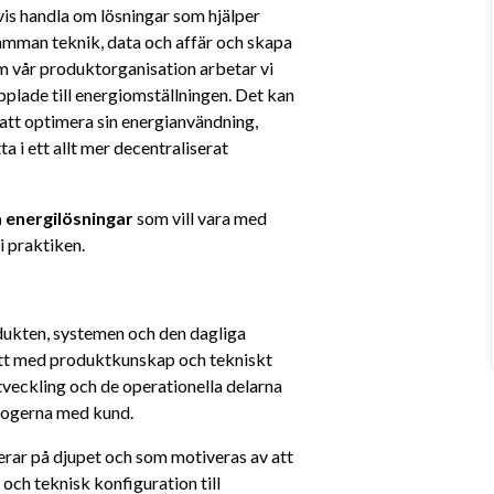
is handla om lösningar som hjälper 
amman teknik, data och affär och skapa 
om vår produktorganisation arbetar vi 
plade till energiomställningen. Det kan 
tt optimera sin energianvändning, 
 i ett allt mer decentraliserat 
 energilösningar
 som vill vara med 
i praktiken.
dukten, systemen och den dagliga 
tt med produktkunskap och tekniskt 
veckling och de operationella delarna 
alogerna med kund.
erar på djupet och som motiveras av att 
 och teknisk konfiguration till 