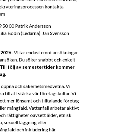
ekryteringsprocessen kontakta 
com
9 50 00 Patrik Andersson 
ia Bodin (Ledarna), Jan Svensson 
 2026
 . Vi tar endast emot ansökningar 
i ansökan. Du söker snabbt och enkelt 
Till följ av semestertider kommer 
ag.
a, öppna och säkerhetsmedvetna. Vi 
till att stärka vår företagskultur. Vi 
ett mer lönsamt och tilltalande företag 
ller mångfald. Vattenfall arbetar aktivt 
h rättigheter oavsett ålder, etnisk 
, sexuell läggning eller 
ngfald och inkludering här. 