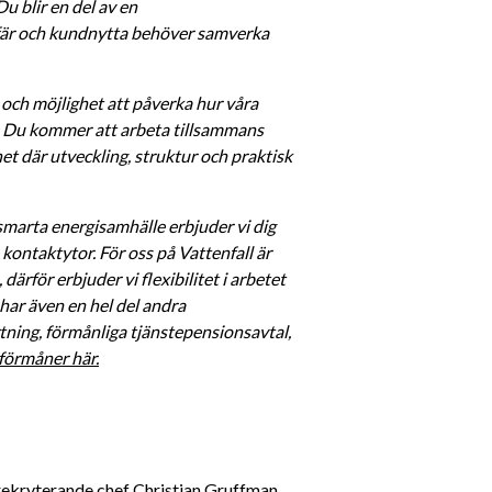
 blir en del av en 
affär och kundnytta behöver samverka 
och möjlighet att påverka hur våra 
. Du kommer att arbeta tillsammans 
 där utveckling, struktur och praktisk 
marta energisamhälle erbjuder vi dig 
ntaktytor. För oss på Vattenfall är 
därför erbjuder vi flexibilitet i arbetet 
har även en hel del andra 
ing, förmånliga tjänstepensionsavtal, 
förmåner här.
rekryterande chef Christian Gruffman, 