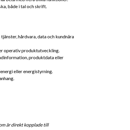
, både i tal och skrift.
jänster, hårdvara, data och kundnära 
er operativ produktutveckling.
ndinformation, produktdata eller 
lenergi eller energistyrning.
manhang.
m är direkt kopplade till 