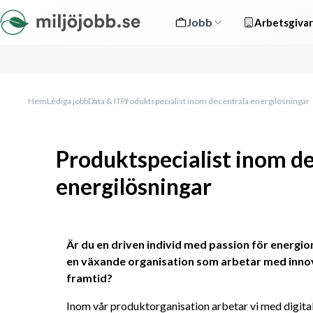
Jobb
Arbetsgivar
Hem
Lediga jobb
Data & IT
Produktspecialist inom decentrala energilösningar
Produktspecialist inom d
energilösningar
Är du en driven individ med passion för energioms
en växande organisation som arbetar med innova
framtid?
Inom vår produktorganisation arbetar vi med digital