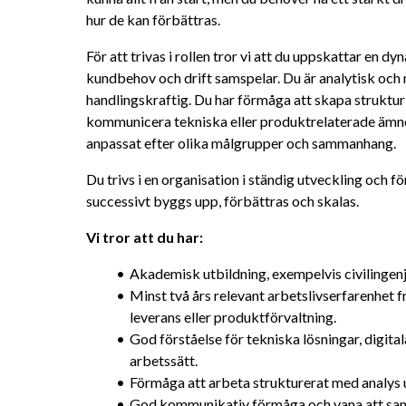
hur de kan förbättras.
För att trivas i rollen tror vi att du uppskattar en dyn
kundbehov och drift samspelar. Du är analytisk och
handlingskraftig. Du har förmåga att skapa struktur
kommunicera tekniska eller produktrelaterade ämnen
anpassat efter olika målgrupper och sammanhang.
Du trivs i en organisation i ständig utveckling och f
successivt byggs upp, förbättras och skalas.
Vi tror att du har:
Akademisk utbildning, exempelvis civilingenj
Minst två års relevant arbetslivserfarenhet frå
leverans eller produktförvaltning.
God förståelse för tekniska lösningar, digital
arbetssätt.
Förmåga att arbeta strukturerat med analys
God kommunikativ förmåga och vana att sama