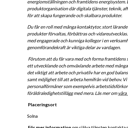
energiomställningen och framtidens energisystem. Du
produktorganisation där digitala tjänster, teknik, 
för att skapa fungerande och skalbara produkter.
Du får en roll med många kontaktytor, stort lärande 
produkter förvaltas, förbättras och vidareutvecklas
med engagerade och kunniga kollegor i en verksamhet
genomförandekraft är viktiga delar av vardagen.
Förutom att du får vara med och forma framtidens s
ett utvecklande och omväxlande arbete med många ko
det viktigt att arbete och privatliv har en god balans, 
samt möjlighet till att arbeta hemifrån vid behov. Vi 
personalförmåner som exempelvis arbetstidsförkortn
föräldraledighetstillägg med mera. Läs mer om 
våra 
Placeringsort 
Solna
För mer information 
om själva tjänsten kontakta 