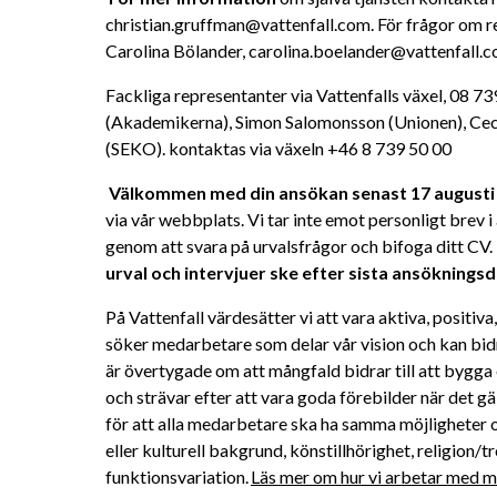
christian.gruffman@vattenfall.com. För frågor om r
Carolina Bölander, carolina.boelander@vattenfall.
Fackliga representanter via Vattenfalls växel, 08 73
(Akademikerna), Simon Salomonsson (Unionen), Cecil
(SEKO). kontaktas via växeln +46 8 739 50 00 
Välkommen med din ansökan senast 17 augusti
via vår webbplats. Vi tar inte emot personligt brev 
genom att svara på urvalsfrågor och bifoga ditt CV. 
urval och intervjuer ske efter sista ansökningsd
På Vattenfall värdesätter vi att vara aktiva, positiv
söker medarbetare som delar vår vision och kan bidra 
är övertygade om att mångfald bidrar till att bygga 
och strävar efter att vara goda förebilder när det gä
för att alla medarbetare ska ha samma möjligheter oc
eller kulturell bakgrund, könstillhörighet, religion/tro
funktionsvariation. 
Läs mer om hur vi arbetar med må