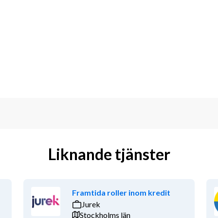
rojektledare som kommer arbeta som 
etspaketen inom produktion. Rollen är 
nde och innovationsdrivna aktiviteter 
teriörproduktion.
s Långed men viss arbetstid kan komma 
tiviteterna förväntas genomföras både 
www.gu.se/hdk-valand/om-
erial-mots
Liknande tjänster
 – december 2027 och utgår från HDK-
rativ process: göra – reflektera – göra 
irkulära och resurseﬀektiva arbetssätt, 
Framtida roller inom kredit
hitta nya framtidsinriktade lösningar.
Jurek
Stockholms län
om tillsammans täcker hela 