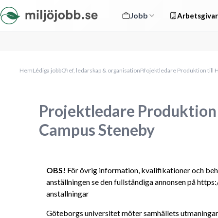
Jobb
Arbetsgivar
Hem
Lediga jobb
Chef, ledarskap & organisation
Projektledare Produktion til
Projektledare Produktion 
Campus Steneby
OBS!
 För övrig information, kvalifikationer och be
anställningen se den fullständiga annonsen på http
anstallningar
Göteborgs universitet möter samhällets utmaningar