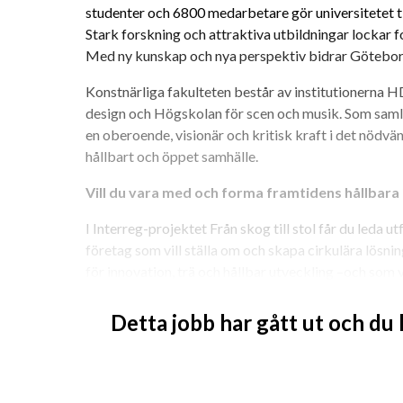
studenter och 6800 medarbetare gör universitetet til
Stark forskning och attraktiva utbildningar lockar fo
Med ny kunskap och nya perspektiv bidrar Göteborgs 
Konstnärliga fakulteten består av institutionerna 
design och Högskolan för scen och musik. Som samlad
en oberoende, visionär och kritisk kraft i det nödvä
hållbart och öppet samhälle.
Vill du vara med och forma framtidens hållbara
I Interreg-projektet Från skog till stol får du leda
företag som vill ställa om och skapa cirkulära lösning
för innovation, trä och hållbar utveckling –och som vi
förändring.
Detta jobb har gått ut och du
”Från skog till stol” är ett gränsöverskridande Inte
som accelererar omställningen mot en mer hållbar tr
tillsammans med hela värdekedjan – från råvara och pr
återbruk och cirkulära aﬀärsmodeller – för att skapa