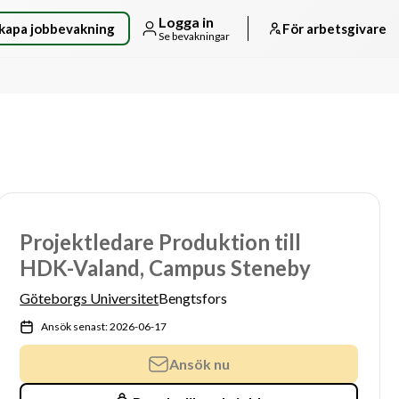
Logga in
kapa jobbevakning
För arbetsgivare
Se bevakningar
Projektledare Produktion till
HDK-Valand, Campus Steneby
Göteborgs Universitet
Bengtsfors
Ansök senast: 2026-06-17
Ansök nu