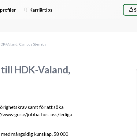
profiler
Karriärtips
S
l HDK-Valand, Campus Steneby
till HDK-Valand,
hörighetskrav samt för att söka 
s://www.gu.se/jobba-hos-oss/lediga-
 med mångsidig kunskap. 58 000 