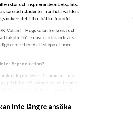
l en stor och inspirerande arbetsplats. 
rskare och studenter från hela världen. 
universitet till en bättre framtid.
HDK-Valand – Högskolan för konst och 
 fakultet för konst och lärande är vi 
ndiga arbetet med att skapa ett mer 
 interiörproduktion?
 utforskande processer tillsammans med 
ar på riktigt. Vi söker dig som brinner 
ll göra konkret skillnad i en bransch i 
 kan inte längre ansöka
rreg-projekt mellan Sverige och Norge 
äbaserad interiörbransch. Vi arbetar 
oduktion till design, förvaltning, 
 verklig och långsiktig förändring.