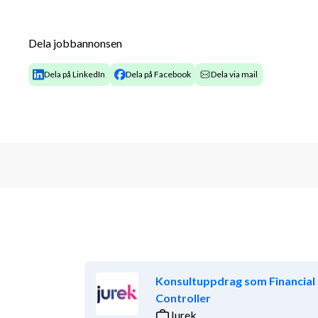
Nu söker HDK-Valand en engagerad och drivande p
processledare (anställning 50%) med ansvar för arb
Dela jobbannonsen
central i projektet och innebär att du leder utforska
för små och medelstora företag inom träbaserad in
Dela på LinkedIn
Dela på Facebook
Dela via mail
Anställningen är placerad på Campus Steneby i Dal
att förläggas i HDK-Valands lokaler i Göteborg. Ak
digitalt och på plats.
Läs mer om HDK-Valand, Campus Steneby https://
oss/campus-steneby-dar-manniskor-ideer-och-mat
Arbetsuppgifter 
Projektet ”Från skog till stol” pågår augusti 2025
Valands pedagogik där teori och praktik möts i en ite
igen. Målet är att aktörer i branschen ska utveckla c
Konsultuppdrag som Financial
stärka sin egen förmåga till hållbar omställning och 
Controller
Jurek
Arbetet i projektet organiseras i tematiska paket s