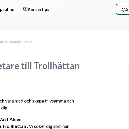
profiler
Karriärtips
S
ttan för säsongen 2026
are till Trollhättan
och vara med och skapa trivsamma och 
 dig.
 Väst AB
 en 
 
Trollhättan
 . Vi söker dig som har 