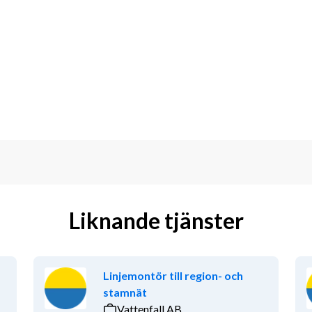
 branschen
har 
B-körkort
är praktiskt 
ienterad
l
g, trädgård eller liknande
ingsarbeten
Liknande tjänster
ongsarbete där du blir en viktig del i 
del av ett engagerat team där vi 
Linjemontör till region- och
 utfört arbete.
stamnät
Vattenfall AB