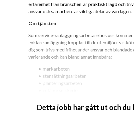
erfarenhet från branschen, är praktiskt lagd och trivs
ansvar och samarbete är viktiga delar av vardagen.
Om tjänsten
Som service-/anläggningsarbetare hos oss kommer d
enklare anläggning kopplat till de utemiljöer vi sköte
dig som trivs med frihet under ansvar och blandade 
varierande och kan bland annat innebära:
markarbeten
stensättningsarbeten
planteringsarbeten
enklare snickerier
service och underhåll av utemiljöer
andra vanligt förekommande arbetsuppgifter
Detta jobb har gått ut och du
Arbetet sker huvudsakligen utomhus och passar dig s
ansvar och bidra till att skapa välfungerande och att