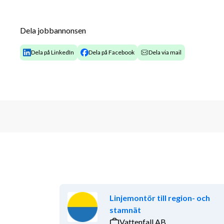
Vi söker dig som
har 
erfarenhet av liknande arbeten inom
Dela jobbannonsen
lagd och van att arbeta självständigt
är ansvarstagande, noggrann och lösningsor
Dela på LinkedIn
Dela på Facebook
Dela via mail
trivs med att samarbeta med kollegor
har en positiv inställning och god arbetsmora
Det är meriterande om du har
branschutbildning inom exempelvis anläggnin
maskinvana och ev. förarbevis
erfarenhet av liknande service- och anläggn
Vi erbjuder
Hos 
TMM
 får du ett omväxlande och utvecklande säs
arbetet med våra utemiljöer i Trollhättan. Du blir en 
Linjemontör till region- och
värdesätter samarbete, ansvarstagande och ett gott
stamnät
Anställningsvillkor
Vattenfall AB