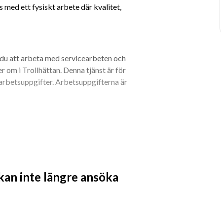
 med ett fysiskt arbete där kvalitet, 
u att arbeta med servicearbeten och 
r om i Trollhättan. Denna tjänst är för 
arbetsuppgifter. Arbetsuppgifterna är 
 inom skötsel och anläggning
 kan inte längre ansöka
om tycker om att arbeta praktiskt, ta 
raktiva miljöer.