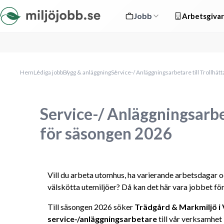
Jobb
Arbetsgivar
Hem
Lediga jobb
Bygg & anläggning
Service-/ Anläggningsarbetare till Trollhä
Service-/ Anläggningsarbet
för säsongen 2026
Vill du arbeta utomhus, ha varierande arbetsdagar 
välskötta utemiljöer? Då kan det här vara jobbet för
Till säsongen 2026 söker 
Trädgård & Markmiljö i
service-/anläggningsarbetare
 till vår verksamhet i