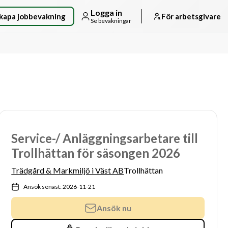
Logga in
kapa jobbevakning
För arbetsgivare
Se bevakningar
Service-/ Anläggningsarbetare till
Trollhättan för säsongen 2026
Trädgård & Markmiljö i Väst AB
Trollhättan
Ansök senast: 2026-11-21
Ansök nu