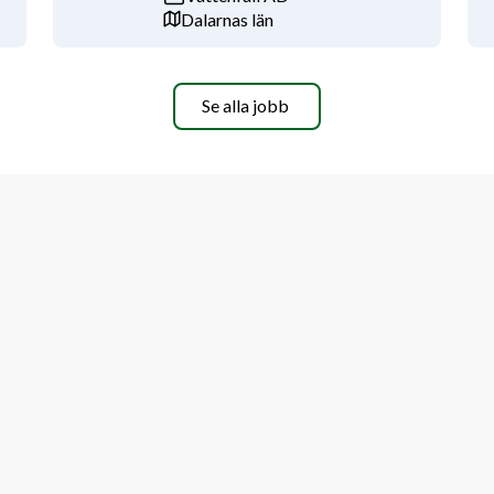
Dalarnas län
sform:
 Säsongsanställning 
Placering:
er 2026, med möjlighet till 
Enligt överenskommelse
Se alla jobb
ntervjuer och urval sker löpande.
takta:
iklas.sigfeldt@tmmvast.se
iljö i Väst AB
 !