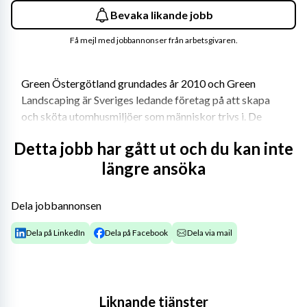
Bevaka likande jobb
Få mejl med jobbannonser från arbetsgivaren.
Green Östergötland grundades år 2010 och Green 
Landscaping är Sveriges ledande företag på att skapa 
och sköta utomhusmiljöer som människor trivs i. De 
arbetar med utemiljöer, på alla nivåer och alla tider på 
Detta jobb har gått ut och du kan inte
året. De förädlar kunders utemiljö genom att bygga och 
längre ansöka
sköta enligt Greens gröna ideal. Från markanläggning, 
grönytor, träd- och skogsvård till sport- och 
fritidsanläggningar, gator och vägar och vintertidens 
Dela jobbannonsen
snö- och halkbekämpning. 
Dela på LinkedIn
Dela på Facebook
Dela via mail
Vi söker nu dig som vill bli en del av ett härligt team i 
Motala.
Om tjänsten
Liknande tjänster