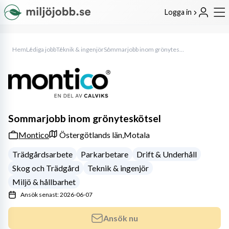
Logga in
Hem
Lediga jobb
Teknik & ingenjör
Sommarjobb inom grönyteskötsel
Sommarjobb inom grönyteskötsel
Montico
Östergötlands län,
Motala
Trädgårdsarbete
Parkarbetare
Drift & Underhåll
Skog och Trädgård
Teknik & ingenjör
Miljö & hållbarhet
Ansök senast: 2026-06-07
Ansök nu