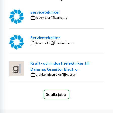
Uppdraget är på heltid med start vecka 27 och fram till 
vecka 31, din anställning är hos oss på Montico och du 
Servicetekniker
arbetar på plats hos Green. Arbetstiderna är måndag- 
Ravema AB
Värnamo
fredag 07.00-16.00, lön enligt gällande kollektivavtal. 
Du och din arbetsgrupp ansvarar för allt inom yttre 
skötsel, exempelvis gräsklippning, skötsel av 
Servicetekniker
planteringar, trimning, renhållning och häckklippning.
Ravema AB
Kristinehamn
Arbetsbeskrivning 
Kraft- och industrielektriker till
- Ogräsrensning, gräsklippning och allmän 
Dalarna, Granitor Electro
trädgårdsskötsel.
Granitor Electro AB
Avesta
- Beskärning av buskar och fruktträd.
- Häckklippning och formning.
Se alla jobb
- Plantering.
Vi söker dig som