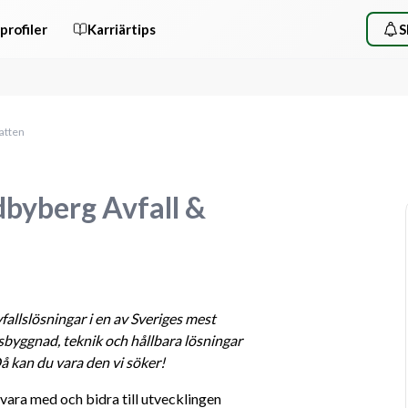
profiler
Karriärtips
S
Vatten
dbyberg Avfall &
allslösningar i en av Sveriges mest 
yggnad, teknik och hållbara lösningar 
Då kan du vara den vi söker!
ara med och bidra till utvecklingen 