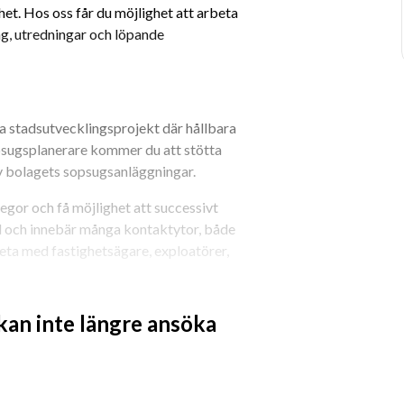
. Hos oss får du möjlighet att arbeta 
g, utredningar och löpande 
a stadsutvecklingsprojekt där hållbara 
sopsugsplanerare kommer du att stötta 
av bolagets sopsugsanläggningar.
or och få möjlighet att successivt 
d och innebär många kontaktytor, både 
ta med fastighetsägare, exploatörer, 
mmans arbetar för att utveckla 
 kan inte längre ansöka
heten bidra i arbetet med att 