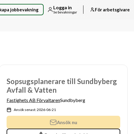
Logga in
kapa jobbevakning
För arbetsgivare
Se bevakningar
Sopsugsplanerare till Sundbyberg
Avfall & Vatten
Fastighets AB Förvaltaren
Sundbyberg
Ansök senast: 2026-06-21
Ansök nu