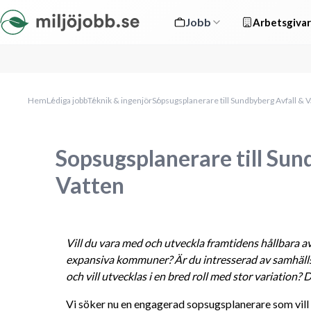
Jobb
Arbetsgivar
Hem
Lediga jobb
Teknik & ingenjör
Sopsugsplanerare till Sundbyberg Avfall & 
Sopsugsplanerare till Sun
Vatten
Vill du vara med och utveckla framtidens hållbara avf
expansiva kommuner? Är du intresserad av samhällsb
och vill utvecklas i en bred roll med stor variation? 
Vi söker nu en engagerad sopsugsplanerare som vill v