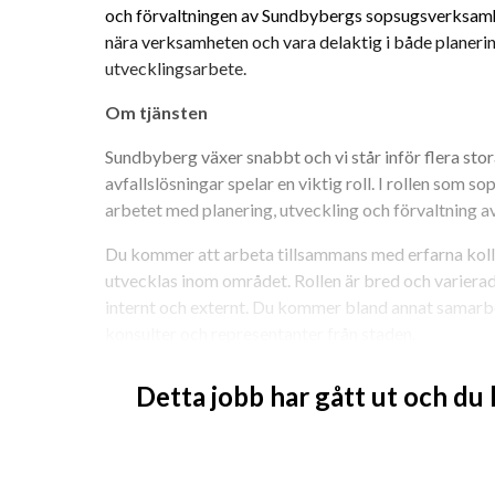
och förvaltningen av Sundbybergs sopsugsverksamhet
nära verksamheten och vara delaktig i både planerin
utvecklingsarbete.
Om tjänsten
Sundbyberg växer snabbt och vi står inför flera stor
avfallslösningar spelar en viktig roll. I rollen som 
arbetet med planering, utveckling och förvaltning 
Du kommer att arbeta tillsammans med erfarna kolleg
utvecklas inom området. Rollen är bred och variera
internt och externt. Du kommer bland annat samarbe
konsulter och representanter från staden.
Du kommer att tillhöra enheten sopsug, där ni tillsa
Detta jobb har gått ut och du
framtidens hållbara avfallslösningar i Sundbyberg.
Arbetsuppgifter
Som sopsugsplanerare kommer du tillsammans med en