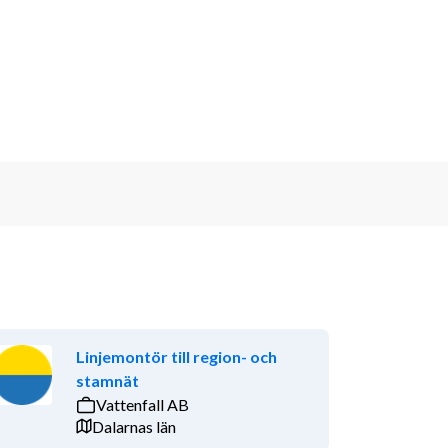
Linjemontör till region- och
stamnät
Vattenfall AB
Dalarnas län