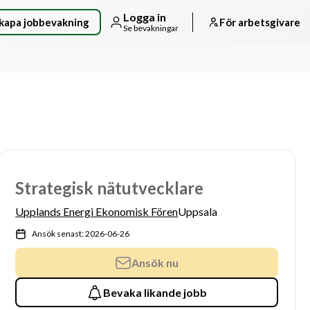
Logga in
kapa jobbevakning
För arbetsgivare
Se bevakningar
Strategisk nätutvecklare
Upplands Energi Ekonomisk Fören
Uppsala
Ansök senast: 2026-06-26
Ansök nu
Bevaka likande jobb