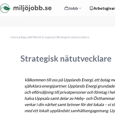
Jobb
Arbetsgivar
Hem
Lediga jobb
Teknik & ingenjör
Strategisk nätutvecklare
Strategisk nätutvecklare
Välkommen till oss på Upplands Energi, ett bolag me
självklara energipartner. Upplands Energi grundade
och elförsäljning till privatpersoner och företag i h
halva Uppsala samt delar av Heby- och Östhammars
verkar i din närhet samt brinner för det lokala – vi s
med ett lokalt uppländskt samhällsengagemang. Uppl