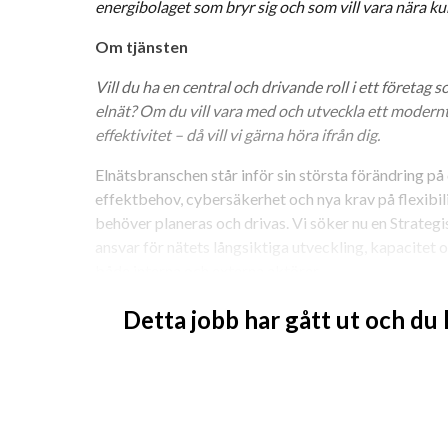
energibolaget som bryr sig och som vill vara nära ku
Om tjänsten 
Vill du ha en central och drivande roll i ett företag 
elnät? Om du vill vara med och utveckla ett modern
effektivitet – då vill vi gärna höra ifrån dig.
Elnätsbranschen står inför sin största förändring på 
effektbehov, cybersäkerhet och nya krav på flexibili
behöver planeras och drivas. Vi söker nu en Strategis
ansvar för nätets långsiktiga utveckling, kapacitet 
både interna och externa aktörer.
Hos oss kommer du vara en av nyckelpersonerna i ut
Detta jobb har gått ut och du
elnätsverksamhet och ha stor påverkan på strategiska
Du kombinerar teknisk spetskompetens med strateg
verksamhetsutveckling där du har helhetsansvaret fö
nätutveckling.
Tjänsten är bred och fokuserar på strategiskt analy