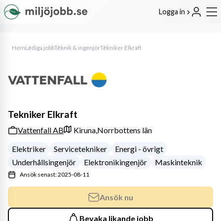
Logga in
Hem
Lediga jobb
Teknik & ingenjör
Tekniker Elkraft
Tekniker Elkraft
Vattenfall AB
Kiruna,
Norrbottens län
Elektriker
Servicetekniker
Energi - övrigt
Underhållsingenjör
Elektronikingenjör
Maskinteknik
Ansök senast: 2025-08-11
Ansök nu
Bevaka likande jobb