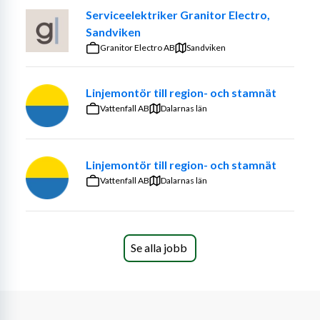
Serviceelektriker Granitor Electro,
Sandviken
Granitor Electro AB
Sandviken
Som Distributionselektriker
Linjemontör till region- och stamnät
 kommer du arbeta i våra stora serviceavtal med 
Vattenfall AB
Dalarnas län
underhåll, service samt felavhjälpning av frilednings- och 
jordkabelnät inom olika spänningsnivåer, 0,4-40kv.
Linjemontör till region- och stamnät
Förutom det tekniska arbetet är även dessa några av 
Vattenfall AB
dina huvudsakliga arbetsuppgifter
Dalarnas län
• Ansvar för samt leda inlånad personal och 
Se alla jobb
underentreprenörer 
• Dokumentera och informera om arbetets framdrift
• Medverka för ett säkert arbete ute i fält för dig och 