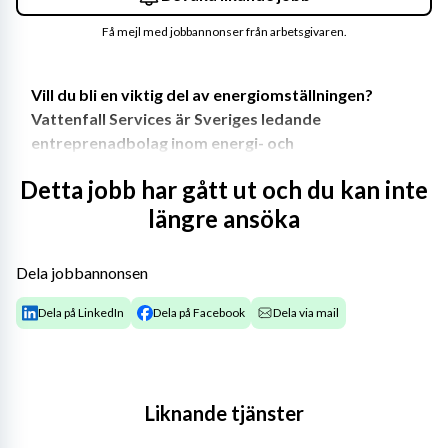
Få mejl med jobbannonser från arbetsgivaren.
Vill du bli en viktig del av energiomställningen? 
Vattenfall Services är Sveriges ledande 
entreprenadbolag inom energi- och 
elkraftsområdet och vi utvecklar Sveriges 
Detta jobb har gått ut och du kan inte
energiinfrastruktur! Hos oss jobbar du i en 
längre ansöka
framtidsbransch med stort fokus på en hållbar 
framtid. Vi behöver fler energihjältar och nu söker 
vi en 
Dela jobbannonsen
Distributionselektriker 
Dela på LinkedIn
Dela på Facebook
Dela via mail
som vill vara med på resan mot ett fossilfritt liv! Är 
det du? Tillsammans gör vi skillnad, för hela 
Liknande tjänster
samhället. 