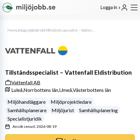
Logga in
Hem
Lediga jobb
Juridik
Tillståndsspecialist – Vattenfall Eldistribution
Tillståndsspecialist – Vattenfall Eldistribution
Vattenfall AB
Luleå,
Norrbottens län,
Umeå,
Västerbottens län
Miljöhandläggare
Miljöprojektledare
Samhällsplanerare
Miljöjurist
Samhällsplanering
Specialistjuridik
Ansök senast: 2026-08-19