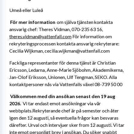
Umeå eller Luleå
För mer information 
 om själva tjänsten kontakta 
ansvarig chef: Theres Vidman, 070-235 63 16, 
theres.vidman@vattenfall.com
 För information om 
rekryteringsprocessen kontakta ansvarig rekryterare: 
Cecilia Wijkman, cecilia.wijkman@vattenfall.com
Fackliga representanter för denna tjänst är Christian 
Ericsson, Ledarna, Anne-Marie Sjöbohm, Akademikerna, 
Jan-Olof Eriksson, Unionen, Ulf Tengman, SEKO. Alla 
kontaktpersoner nås via Vattenfalls växel 08-739 50 00
Välkommen med din ansökan senast den 19 aug 
2026. 
 Vi tar endast emot ansökningar via vår 
webbplats.Rekryterande chef är på semester och åter 
igen den 12 augusti, så eventuella frågor kan besvaras 
därefter. Urval och intervjuer sker from 12 augusti. Vi tar 
inte emot personligt brev i ansökan. Du söker snabbt 