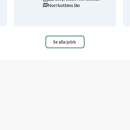
 (eller annat nordiskt språk), i såväl 
Norrbottens län
å bedrivs på svenska.
a lärare ha genomgått 
 saknas kan anställning ändå ske, 
 att genomföra den inom ramen för 
v anställningen, alternativt ansöker 
Se alla jobb
ingen:
 produktion
hället, samt att informera om 
rksamhet i det aktuella ämnet
veckla och utvärdera undervisning, 
, på olika nivåer och varierande 
 förmåga att samarbeta och bemöta 