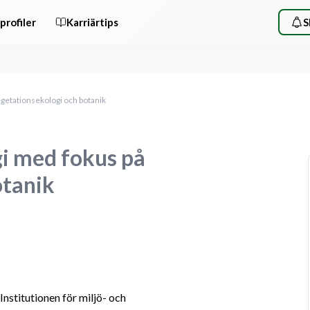
profiler
Karriärtips
S
egetationsekologi och botanik
gi med fokus på
otanik
nstitutionen för miljö- och 