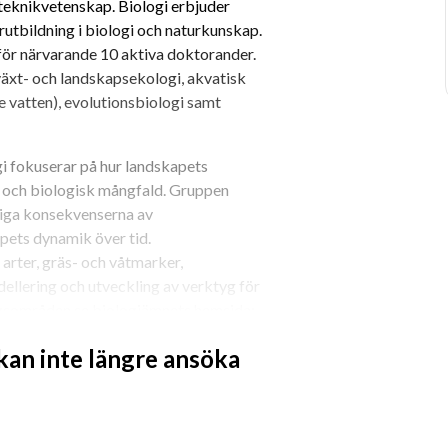
 teknikvetenskap. Biologi erbjuder 
bildning i biologi och naturkunskap. 
för närvarande 10 aktiva doktorander. 
äxt- och landskapsekologi, akvatisk 
vatten), evolutionsbiologi samt 
i fokuserar på hur landskapets 
och biologisk mångfald. Gruppen 
iga konsekvenserna av 
ets dynamik över tid. 
rter, gräs- och våtmarker, 
ellering och utveckling av verktyg för 
ngsområden se biologiämnets hemsida: 
 kan inte längre ansöka
ing. Du förväntas ta kursansvar och 
m ’floristik och faunistik’ samt 