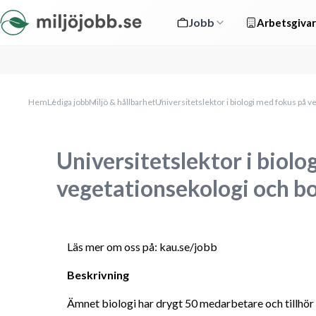
Jobb
Arbetsgivar
Hem
Lediga jobb
Miljö & hållbarhet
Universitetslektor i biologi med fokus på v
Universitetslektor i biolo
vegetationsekologi och b
Läs mer om oss på: kau.se/jobb
Beskrivning
Ämnet biologi har drygt 50 medarbetare och tillhör I