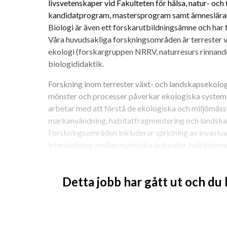
livsvetenskaper vid Fakulteten för hälsa, natur- och
kandidatprogram, mastersprogram samt ämneslärarut
Biologi är även ett forskarutbildningsämne och har 
Våra huvudsakliga forskningsområden är terrester v
ekologi (forskargruppen NRRV, naturresurs rinnande 
biologididaktik.
Forskning inom terrester växt- och landskapsekolog
mönster och processer påverkar ekologiska system 
arbetar med att förstå de ekologiska och miljömäss
markanvändning, habitatfragmentering och landskap
Forskningsområden inkluderar spridning av invasiva a
interaktioner mellan människa och natur, habitatmod
hållbar förvaltning av landskap. För övriga forskni
https://www.kau.se/biologi
Detta jobb har gått ut och du
Arbetsuppgifter
Arbetsuppgifterna omfattar undervisning och forskn
utveckla kurser främst på kandidatnivå i biologi, såso