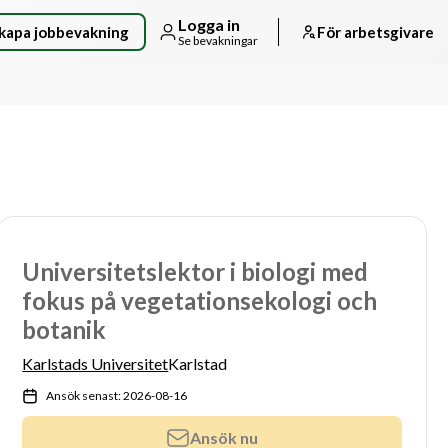
Logga in
kapa jobbevakning
För arbetsgivare
Se bevakningar
Universitetslektor i biologi med
fokus på vegetationsekologi och
botanik
Karlstads Universitet
Karlstad
Ansök senast: 2026-08-16
Ansök nu